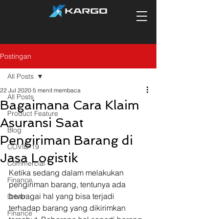
Postingan
All Posts
22 Jul 2020
5 menit membaca
All Posts
Bagaimana Cara Klaim
Product Feature
Asuransi Saat
Blog
Pengiriman Barang di
COVID-19
Jasa Logistik
Commercial
Ketika sedang dalam melakukan 
Finance
pengiriman barang, tentunya ada 
berbagai hal yang bisa terjadi 
Driver
terhadap barang yang dikirimkan 
Finance