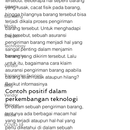
tersebut. Beberapa hal seperti barang 
Jakarta
yang rusak, cacat fisik pada barang, 
hingga hilangnya barang tersebut bisa 
Marketing
terjadi dikala proses pengiriman 
Media
barang tersebut. Untuk menghadapi 
hal tersebut, sebuah asuransi 
Shipper
pengiriman barang menjadi hal yang 
Technology
sangat penting dalam menjamin 
Transporter
barang yang dikirim tersebut. Lalu 
untuk itu, bagaimana cara klaim 
Vendor
asuransi pengiriman barang apabila 
Transporter Support
barang telah rusak ataupun hilang? 
Berikut informasinya 
Blog
Contoh positif dalam 
Vendor
perkembangan teknologi 
Shipper
Di dalam sebuah pengiriman barang, 
tentunya ada berbagai macam hal 
Media
yang terjadi ataupun hal-hal yang 
COVID-19
perlu diketahui di dalam sebuah 