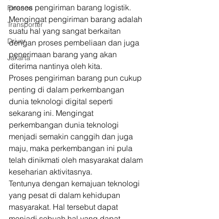
proses pengiriman barang logistik. 
Finance
Mengingat pengiriman barang adalah 
Transporter
suatu hal yang sangat berkaitan 
Driver
dengan proses pembeliaan dan juga 
penerimaan barang yang akan 
Jakarta
diterima nantinya oleh kita. 
Proses pengiriman barang pun cukup 
penting di dalam perkembangan 
dunia teknologi digital seperti 
sekarang ini. Mengingat 
perkembangan dunia teknologi 
menjadi semakin canggih dan juga 
maju, maka perkembangan ini pula 
telah dinikmati oleh masyarakat dalam 
keseharian aktivitasnya. 
Tentunya dengan kemajuan teknologi 
yang pesat di dalam kehidupan 
masyarakat. Hal tersebut dapat 
menjadi sebuah hal yang dapat 