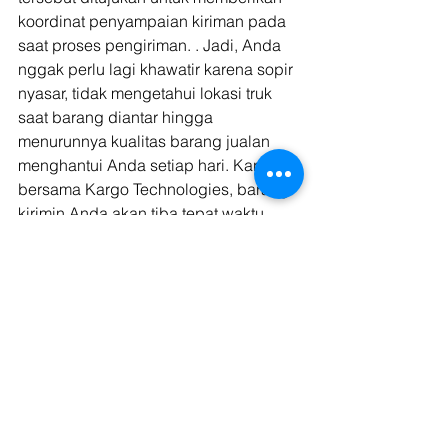
koordinat penyampaian kiriman pada 
saat proses pengiriman. . Jadi, Anda 
nggak perlu lagi khawatir karena sopir 
nyasar, tidak mengetahui lokasi truk 
saat barang diantar hingga 
menurunnya kualitas barang jualan 
menghantui Anda setiap hari. Karena 
bersama Kargo Technologies, barang 
kirimin Anda akan tiba tepat waktu 
dengan kualitas yang terjamin. 
Kini, Kargo Technologies juga miliki 
program potongan harga khusus! 
Anda bisa menikmati potongan harga 
sampai Rp150.000 (Seratus Lima 
Puluh Ribu Rupiah) dalam satu kali 
transaksi. Syaratnya, Anda hanya perlu 
menyewa truk dengan nominal harga 
Rp200.000 (Dua Ratus Ribu Rupiah) 