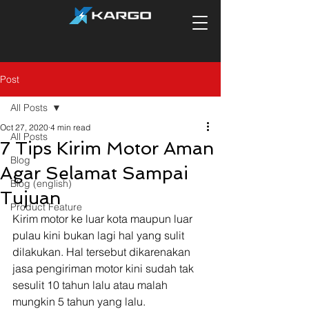
Post
All Posts
Oct 27, 2020
4 min read
All Posts
7 Tips Kirim Motor Aman
Blog
Agar Selamat Sampai
Blog (english)
Tujuan
Product Feature
Kirim motor ke luar kota maupun luar 
pulau kini bukan lagi hal yang sulit 
dilakukan. Hal tersebut dikarenakan 
jasa pengiriman motor kini sudah tak 
sesulit 10 tahun lalu atau malah 
mungkin 5 tahun yang lalu. 