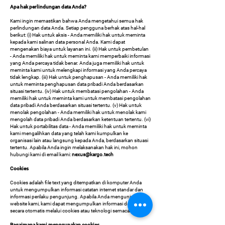
Apa hak perlindungan data Anda?
Kami ingin memastikan bahwa Anda mengetahui semua hak
perlindungan data Anda. Setiap pengguna berhak atas hal-hal
berikut: (i) Hak untuk aksis - Anda memiliki hak untuk meminta
kepada kami salinan data personal Anda. Kami dapat
mengenakan biaya untuk layanan ini. (ii) Hak untuk pembetulan
- Anda memiliki hak untuk meminta kami memperbaiki informasi
yang Anda percaya tidak benar. Anda juga memiliki hak untuk
meminta kami untuk melengkapi informasi yang Anda percaya
tidak lengkap. (iii) Hak untuk penghapusan - Anda memiliki hak
untuk meminta penghapusan data pribadi Anda berdasarkan
situasi tertentu. (iv) Hak untuk membatasi pengolahan - Anda
memiliki hak untuk meminta kami untuk membatasi pengolahan
data pribadi Anda berdasarkan situasi tertentu. (v) Hak untuk
menolak pengolahan - Anda memiliki hak untuk menolak kami
mengolah data pribadi Anda berdasarkan ketentuan tertentu. (vi)
Hak untuk portabilitas data - Anda memiliki hak untuk meminta
kami mengalihkan data yang telah kami kumpulkan ke
organisasi lain atau langsung kepada Anda, berdasarkan situasi
tertentu. Apabila Anda ingin melaksanakan hak ini, mohon
hubungi kami di email kami:
nexus@kargo.tech
Cookies
Cookies adalah file text yang ditempatkan di komputer Anda
untuk mengumpulkan informasi catatan internet standar dan
informasi perilaku pengunjung. Apabila Anda mengunjungi
website kami, kami dapat mengumpulkan informasi dari Anda
secara otomatis melalui cookies atau teknologi semacamnya.
Bagaimana kami menggunakan cookies