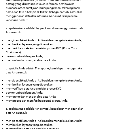
barang yang dikirimkan, invoice, informasi pembayaran,
purchase order, surat jalan, bukti pengiriman, rekening bank,
nama dan foto pihak-pihak terkait. Sebagai contoh, kami akan
menggunakan data dan informasi Anda untuk keperluan-
keperluan berikut:
a. apabila Anda adalah Shipper, kami akan menggunakan data
Anda untuk:
mengidentifikasi Anda di Aplikasi dan mengelola akun Anda;
memberikan layanan yang diperlukan;
memverifikasi data Anda melalui proses KYC (Know Your
Customers);
berkomunikasi dengan Anda;
memonitor dan menganalisa data Anda.
b. apabila Anda adalah Transporter, kami dapat menggunakan
data Anda untuk:
mengidentifikasi Anda di Aplikasi dan mengelola akun Anda;
memberikan layanan yang diperlukan;
memverifikasi data Anda melalui proses KYC;
berkomunikasi dengan Anda;
memonitor dan menganalisa data Anda;
memproses dan memfasilitasi pembayaran Anda.
c. apabila Anda adalah Pengemudi, kami dapat menggunakan
data Anda untuk:
mengidentifikasi Anda di Aplikasi dan mengelola akun Anda;
memberikan layanan yang diperlukan;
memverifikasi data Anda melalui proses KYC;