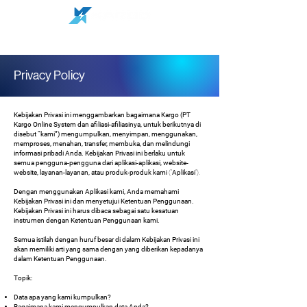
Privacy Policy
Kebijakan Privasi ini menggambarkan bagaimana Kargo (PT
Kargo Online System dan afiliasi-afiliasinya, untuk berikutnya di
disebut “kami”) mengumpulkan, menyimpan, menggunakan,
memproses, menahan, transfer, membuka, dan melindungi
informasi pribadi Anda. Kebijakan Privasi ini berlaku untuk
semua pengguna-pengguna dari aplikasi-aplikasi, website-
website, layanan-layanan, atau produk-produk kami
(“
Aplikasi
”).
Dengan menggunakan Aplikasi kami, Anda memahami
Kebijakan Privasi ini dan menyetujui Ketentuan Penggunaan.
Kebijakan Privasi ini harus dibaca sebagai satu kesatuan
instrumen dengan Ketentuan Penggunaan kami.
Semua istilah dengan huruf besar di dalam Kebijakan Privasi ini
akan memiliki arti yang sama dengan yang diberikan kepadanya
dalam Ketentuan Penggunaan.
Topik:
Data apa yang kami kumpulkan?
Bagaimana kami mengumpulkan data Anda?