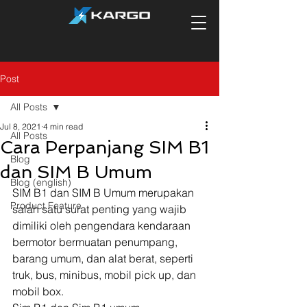
Post
All Posts
Jul 8, 2021
4 min read
All Posts
Cara Perpanjang SIM B1
Blog
dan SIM B Umum
Blog (english)
SIM B1 dan SIM B Umum merupakan 
Product Feature
salah satu surat penting yang wajib 
dimiliki oleh pengendara kendaraan 
bermotor bermuatan penumpang, 
barang umum, dan alat berat, seperti 
truk, bus, minibus, mobil pick up, dan 
mobil box. 