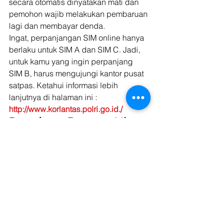
secara otomatis dinyatakan mati dan 
pemohon wajib melakukan pembaruan 
lagi dan membayar denda. 
Ingat, perpanjangan SIM online hanya 
berlaku untuk SIM A dan SIM C. Jadi, 
untuk kamu yang ingin perpanjang 
SIM B, harus mengujungi kantor pusat 
satpas. Ketahui informasi lebih 
lanjutnya di halaman ini : 
http://www.korlantas.polri.go.id./
Bergabung Bersama Mitra 
Vendor Kargo Untuk 
Mendapatkan Muatan 
Rutin
Kargo
 merupakan salah satu jasa 
sewa truk yang memiliki lebih dari 
ratusan permintaan setiap harinya 
untuk diantarkan. Segera bergabung 