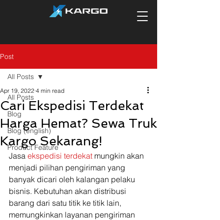
Post
All Posts
Apr 19, 2022
4 min read
All Posts
Cari Ekspedisi Terdekat
Blog
Harga Hemat? Sewa Truk
Blog (english)
Kargo Sekarang!
Product Feature
Jasa 
ekspedisi terdekat
 mungkin akan 
menjadi pilihan pengiriman yang 
banyak dicari oleh kalangan pelaku 
bisnis. Kebutuhan akan distribusi 
barang dari satu titik ke titik lain, 
memungkinkan layanan pengiriman 