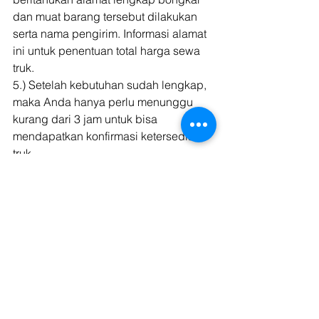
dan muat barang tersebut dilakukan 
serta nama pengirim. Informasi alamat 
ini untuk penentuan total harga sewa 
truk. 
5.) Setelah kebutuhan sudah lengkap, 
maka Anda hanya perlu menunggu 
kurang dari 3 jam untuk bisa 
mendapatkan konfirmasi ketersediaan 
truk.  
8.) Jika sudah berhasil, Anda bisa 
langsung mendapatkan data lengkap 
mengenai pesanan truk tersebut. 
9.) Selanjutnya, seperti yang sudah 
disebutkan sebelumnya, saat waktu 
pengiriman berlangsung, Anda akan 
diberikan link yang mengarah pada 
tracking barang yang sedang dikirim. 
10.) Pengiriman pun bisa dilakukan! 