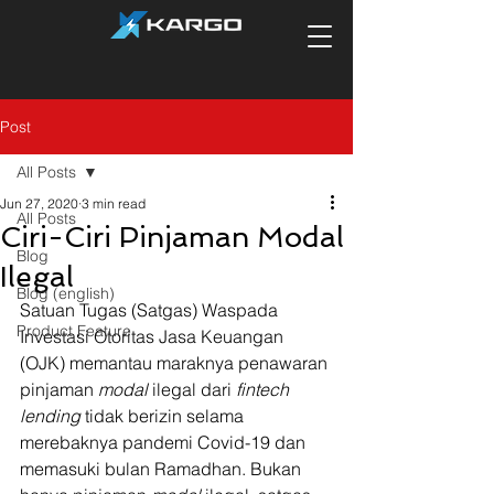
Post
All Posts
Jun 27, 2020
3 min read
All Posts
Ciri-Ciri Pinjaman Modal
Blog
Ilegal
Blog (english)
Satuan Tugas (Satgas) Waspada 
Product Feature
Investasi Otoritas Jasa Keuangan 
(OJK) memantau maraknya penawaran 
pinjaman 
modal
 ilegal dari 
fintech 
lending
 tidak berizin selama 
merebaknya pandemi Covid-19 dan 
memasuki bulan Ramadhan. Bukan 