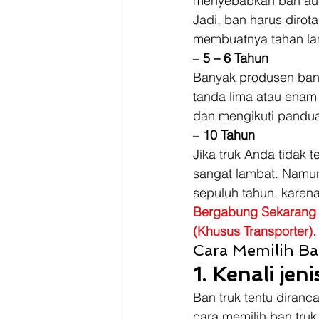
menyebabkan ban aus 
Jadi, ban harus dirot
membuatnya tahan la
– 
5 – 6 Tahun
Banyak produsen ban
tanda lima atau enam
dan mengikuti pandu
– 
10 Tahun
Jika truk Anda tidak
sangat lambat. Namun
sepuluh tahun, karena
Bergabung Sekarang 
(Khusus Transporter).
Cara Memilih Ba
1. Kenali jen
Ban truk tentu diran
cara memilih ban tru