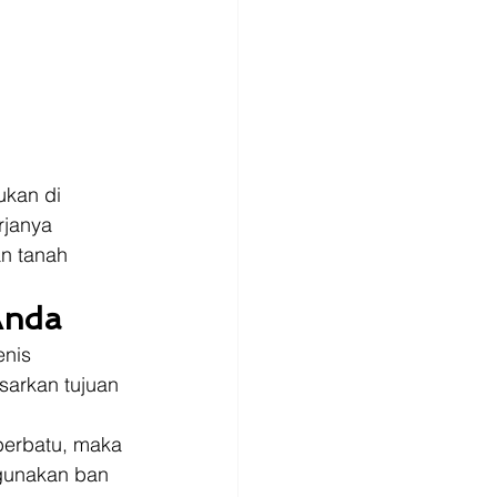
ukan di 
rjanya 
n tanah 
Anda
nis 
sarkan tujuan 
 berbatu, maka 
gunakan ban 