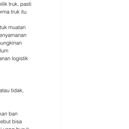
k truk, pasti 
ma truk itu 
ntuk muatan 
 kenyamanan 
mungkinan 
lum 
nan logistik 
tau tidak, 
kan ban 
ebut bisa 