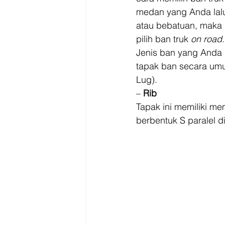
medan yang Anda lalui.
atau bebatuan, maka pi
pilih ban truk 
on road
.
Jenis ban yang Anda pi
tapak ban secara umu
Lug). 
– 
Rib
Tapak ini memiliki mem
berbentuk S paralel 