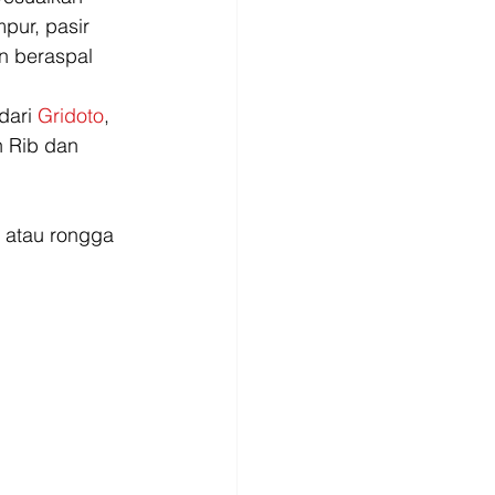
pur, pasir 
an beraspal 
dari 
Gridoto
, 
 Rib dan 
g atau rongga 