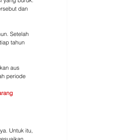
i yang buruk. 
ersebut dan 
n. Setelah 
iap tahun 
kan aus 
ah periode 
arang 
a. Untuk itu, 
yesuaikan 