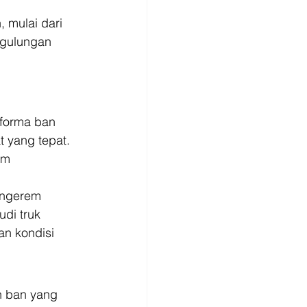
 mulai dari 
 gulungan 
forma ban 
 yang tepat. 
am 
engerem 
di truk 
an kondisi 
h ban yang 