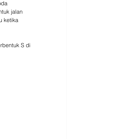
oda 
uk jalan 
 ketika 
rbentuk S di 