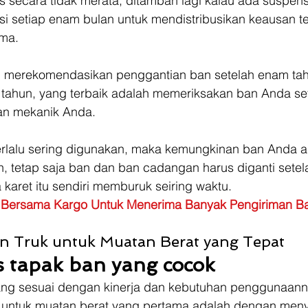
secara tidak merata, ditambah lagi kalau ada suspens
asi setiap enam bulan untuk mendistribusikan keausan t
ma. 
 merekomendasikan penggantian ban setelah enam tahu
 tahun, yang terbaik adalah memeriksakan ban Anda set
an mekanik Anda. 
 terlalu sering digunakan, maka kemungkinan ban Anda a
, tetap saja ban dan ban cadangan harus diganti setel
 karet itu sendiri memburuk seiring waktu. 
Bersama Kargo Untuk Menerima Banyak Pengiriman B
n Truk untuk Muatan Berat yang Tepat 
is tapak ban yang cocok
cang sesuai dengan kinerja dan kebutuhan penggunaanny
k untuk muatan berat yang pertama adalah dengan men