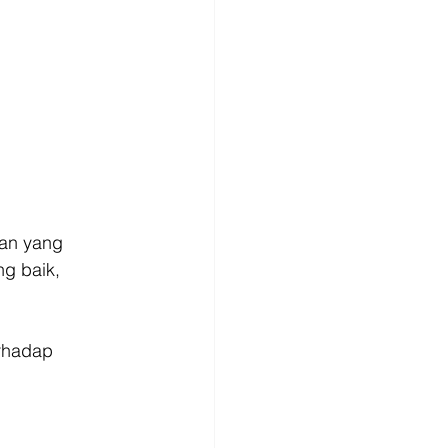
an yang 
ng baik, 
rhadap 