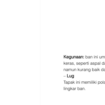
Kegunaan: 
ban ini u
keras, seperti aspal da
namun kurang baik da
– 
Lug
Tapak ini memiliki p
lingkar ban. 