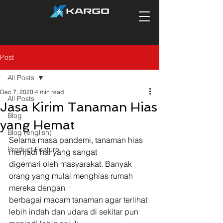
Post
All Posts
Dec 7, 2020
4 min read
All Posts
Jasa Kirim Tanaman Hias
Blog
yang Hemat
Blog (english)
Selama masa pandemi, tanaman hias 
Product Feature
menjadi hal yang sangat
digemari oleh masyarakat. Banyak 
orang yang mulai menghias rumah 
mereka dengan
berbagai macam tanaman agar terlihat 
lebih indah dan udara di sekitar pun