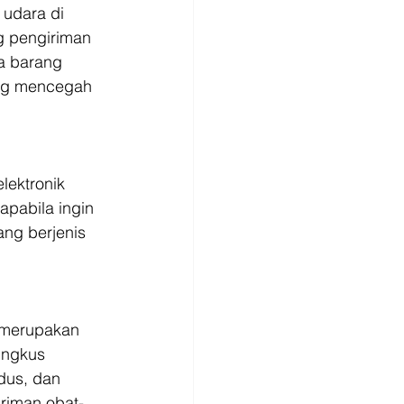
udara di 
g pengiriman 
a barang 
ang mencegah 
lektronik 
apabila ingin 
ang berjenis 
 merupakan 
ungkus 
rdus, dan 
iriman obat-