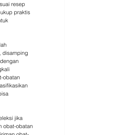
suai resep 
ukup praktis 
tuk 
lah 
, disamping 
n dengan 
kali 
t-obatan 
sifikasikan 
bisa 
eksi jika 
h obat-obatan 
iriman obat-