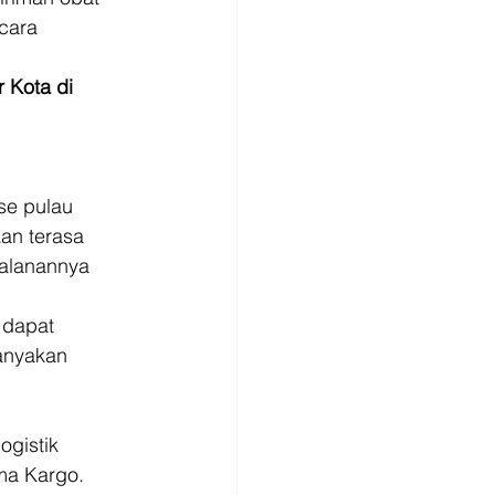
cara 
 Kota di 
se pulau 
an terasa 
jalanannya 
 
 dapat 
anyakan 
ogistik 
ma Kargo. 