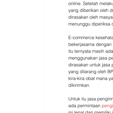
online. Setelah melak
yang diberikan oleh d
dirasakan oleh masyar
menunggu diperiksa d
E-commerce kesehatan
bekerjasama dengan e
itu ternyata masih ad
menggunakan jasa pen
dirasakan untuk jasa
yang dilarang oleh B
kira-kira obat mana y
dikirimkan.
Untuk itu jasa pengir
ada permintaan 
pengi
ini legal dan memiliki