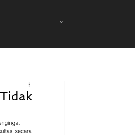
Tidak
engingat 
ltasi secara 