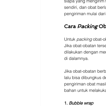
siapa yang mengirim? D
sendiri, dan obat be
pengiriman mulai dar
Cara 
Packing 
Ob
Untuk 
packing 
obat-o
Jika obat-obatan ter
dilakukan dengan me
di dalamnya. 
Jika obat-obatan ber
lalu bisa dibungkus d
pengiriman obat masi
bahan untuk melakuk
1. 
Bubble wrap