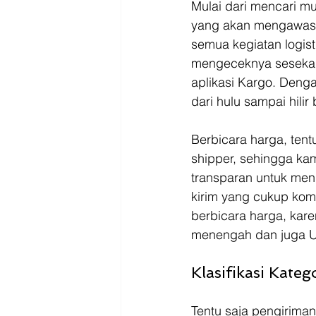
Mulai dari mencari m
yang akan mengawasi 
semua kegiatan logist
mengeceknya sesekal
aplikasi Kargo. Deng
dari hulu sampai hili
Berbicara harga, ten
shipper, sehingga ka
transparan untuk men
kirim yang cukup komp
berbicara harga, kar
menengah dan juga U
Klasifikasi Kat
Tentu saja pengirima