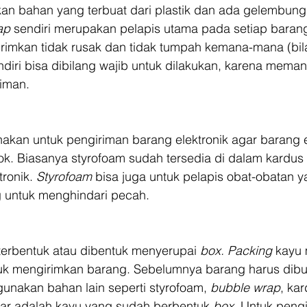
an bahan yang terbuat dari plastik dan ada gelembung 
ap
 sendiri merupakan pelapis utama pada setiap baran
irimkan tidak rusak dan tidak tumpah kemana-mana (bil
ndiri bisa dibilang wajib untuk dilakukan, karena mem
riman.
nakan untuk pengiriman barang elektronik agar barang e
ok. Biasanya styrofoam sudah tersedia di dalam kardus 
ronik. 
Styrofoam
 bisa juga untuk pelapis obat-obatan y
 untuk menghindari pecah.
terbentuk atau dibentuk menyerupai 
box. Packing
 kayu
tuk mengirimkan barang. Sebelumnya barang harus dib
unakan bahan lain seperti styrofoam, 
bubble wrap
, ka
uar adalah kayu yang sudah berbentuk 
box
. Untuk peng