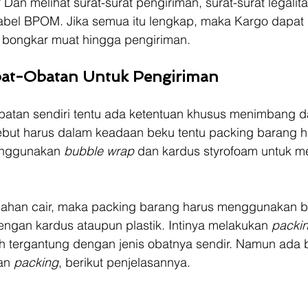
an melihat surat-surat pengiriman, surat-surat legalitas
rlabel BPOM. Jika semua itu lengkap, maka Kargo dapa
i bongkar muat hingga pengiriman.
at-Obatan Untuk Pengiriman
batan sendiri tentu ada ketentuan khusus menimbang dar
sebut harus dalam keadaan beku tentu packing barang h
nggunakan 
bubble wrap
 dan kardus styrofoam untuk m
bahan cair, maka packing barang harus menggunakan b
engan kardus ataupun plastik. Intinya melakukan 
packin
h tergantung dengan jenis obatnya sendir. Namun ada 
an 
packing
, berikut penjelasannya.