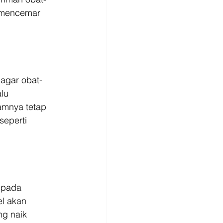
 mencemar 
 agar obat-
lu 
amnya tetap 
eperti 
 pada 
l akan 
g naik 