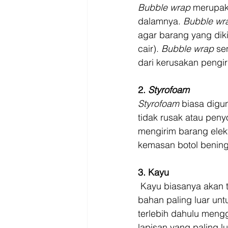
Bubble wrap
 merupak
dalamnya. 
Bubble wr
agar barang yang dik
cair). 
Bubble wrap
 se
dari kerusakan pengi
2. 
Styrofoam
Styrofoam
 biasa digu
tidak rusak atau peny
mengirim barang elekt
kemasan botol bening
3. Kayu
 Kayu biasanya akan 
bahan paling luar un
terlebih dahulu mengg
lapisan yang paling l