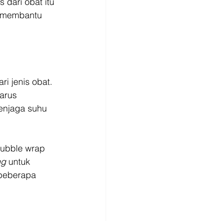
 dari obat itu 
t membantu 
i jenis obat. 
arus 
enjaga suhu 
ubble wrap 
g 
untuk 
beberapa 