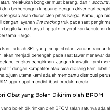
uatan, melakukan bongkar muat barang, dan 1 
account
dan berhubungan langsung dengan driver dari pengiri
ik lengkap akan diurus oleh pihak Kargo. Kamu juga bis
i dengan layanan 
live tracking 
truk pada saat pengirima
an begitu kamu hanya tinggal menyerahkan kebutuhan log
r bersama Kargo.
tu kami adalah 3PL yang menjembatani vendor transport
mi akan menjadi penengah pada saat tawar menawar da
getahui ongkos pengiriman. Jangan khawatir, kami memi
etitif dengan kompetitor atau bisa dibilang kami lebih r
ena tujuan utama kami adalah membantu distribusi peru
KM agar dapat mendistribusi produk mereka.
egori Obat yang Boleh Dikirim oleh BPOM
n yang boleh dikirimkan oleh BPOM salah satunya adala