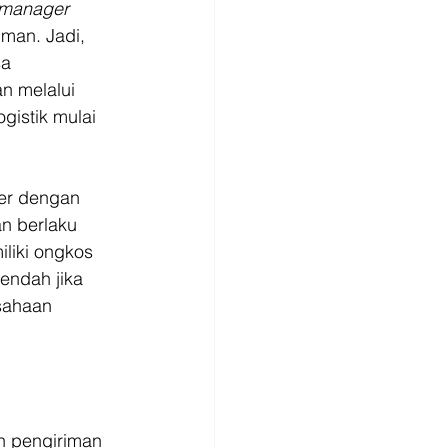
 manager
man. Jadi, 
a 
n melalui 
istik mulai 
er dengan 
n berlaku 
liki ongkos 
endah jika 
sahaan 
h pengiriman 