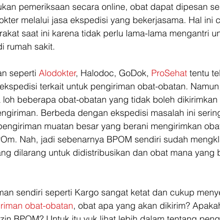
ukan pemeriksaan secara online, obat dapat dipesan se
okter melalui jasa ekspedisi yang bekerjasama. Hal ini c
akat saat ini karena tidak perlu lama-lama mengantri un
i rumah sakit.
 seperti 
Alodokter
, Halodoc, GoDok, 
ProSehat 
tentu te
kspedisi terkait untuk pengiriman obat-obatan. Namun
a loh beberapa obat-obatan yang tidak boleh dikirimka
giriman. Berbeda dengan ekspedisi masalah ini sering
 pengiriman muatan besar yang berani mengirimkan oba
POm. Nah, jadi sebenarnya BPOM sendiri sudah mengkla
ang dilarang untuk didistribusikan dan obat mana yang 
iman sendiri seperti Kargo sangat ketat dan cukup menyel
riman obat-obatan
, obat apa yang akan dikirim? Apaka
 izin BPOM? Untuk itu yuk lihat lebih dalam tentang peng