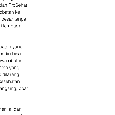
 dan ProSehat 
obatan ke 
 besar tanpa 
ri lembaga 
obatan yang 
ndiri bisa 
wa obat ini 
ntah yang 
 dilarang 
kesehatan 
angsing, obat 
enilai dari 