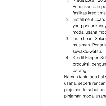
Kredit Lokal. Sol
Penarikan dan pe
fasilitas kredit m
Installment Loan
yang penarikanny
modal usaha mode
Time Loan. Solus
musiman. Penarik
sewaktu-waktu.
Kredit Ekspor. S
produksi, pengu
barang. 
Namun tentu ada hal 
usaha, seperti renca
pinjaman tersebut ha
pinjaman modal usaha