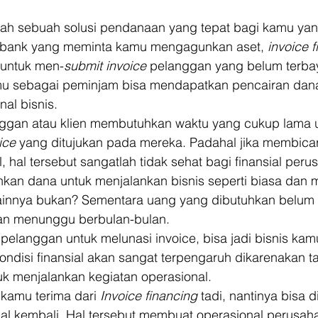
lah sebuah solusi pendanaan yang tepat bagi kamu ya
ti bank yang meminta kamu mengagunkan aset,
 invoice 
untuk men-
submit invoice 
pelanggan yang belum terba
mu sebagai peminjam bisa mendapatkan pencairan dana
al bisnis. 
nggan atau klien membutuhkan waktu yang cukup lama 
ice 
yang ditujukan pada mereka. Padahal jika membicar
 hal tersebut sangatlah tidak sehat bagi finansial peru
an dana untuk menjalankan bisnis seperti biasa dan 
ainnya bukan? Sementara uang yang dibutuhkan belum 
an menunggu berbulan-bulan. 
elanggan untuk melunasi invoice, bisa jadi bisnis kam
ndisi finansial akan sangat terpengaruh dikarenakan t
k menjalankan kegiatan operasional. 
kamu terima dari 
Invoice financing
 tadi, nantinya bisa 
nal kembali. Hal tersebut membuat operasional perusaha