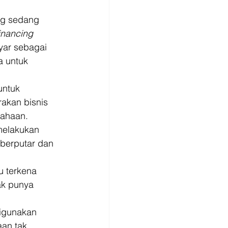
ng sedang 
financing
yar sebagai 
 untuk 
untuk 
akan bisnis 
sahaan. 
melakukan 
berputar dan 
u terkena 
ak punya 
digunakan 
an tak 