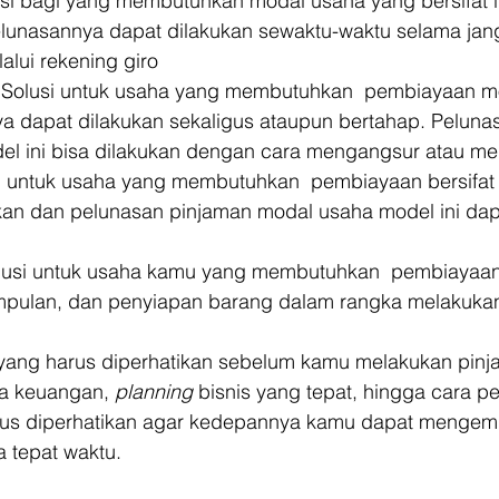
usi bagi yang membutuhkan modal usaha yang bersifat li
lunasannya dapat dilakukan sewaktu-waktu selama jan
elalui rekening giro
. Solusi untuk usaha yang membutuhkan  pembiayaan m
a dapat dilakukan sekaligus ataupun bertahap. Peluna
l ini bisa dilakukan dengan cara mengangsur atau men
i untuk usaha yang membutuhkan  pembiayaan bersifat l
an dan pelunasan pinjaman modal usaha model ini dap
olusi untuk usaha kamu yang membutuhkan  pembiayaan
mpulan, dan penyiapan barang dalam rangka melakukan
yang harus diperhatikan sebelum kamu melakukan pin
na keuangan, 
planning 
bisnis yang tepat, hingga cara p
rus diperhatikan agar kedepannya kamu dapat mengem
 tepat waktu.