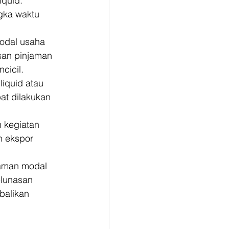
quid. 
gka waktu 
odal usaha 
san pinjaman 
cicil.
iquid atau 
at dilakukan 
 kegiatan 
 ekspor 
jaman modal 
elunasan 
balikan 