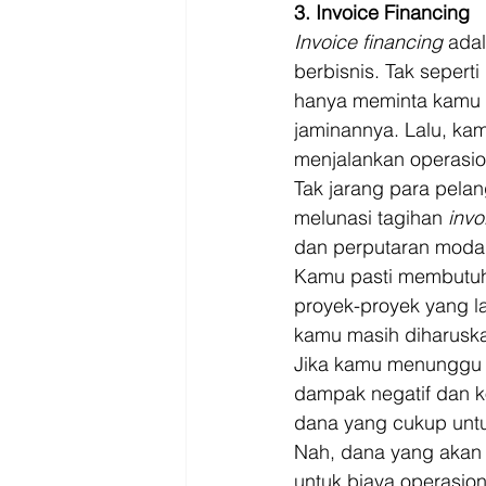
3. Invoice Financing
Invoice financing 
ada
berbisnis. Tak seper
hanya meminta kamu 
jaminannya. Lalu, ka
menjalankan operasion
Tak jarang para pela
melunasi tagihan 
invo
dan perputaran modal,
Kamu pasti membutuhk
proyek-proyek yang l
kamu masih diharusk
Jika kamu menunggu p
dampak negatif dan ko
dana yang cukup untu
Nah, dana yang akan 
untuk biaya operasio