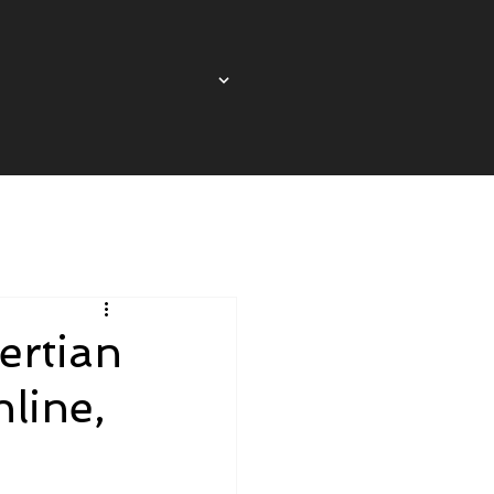
ertian
line,