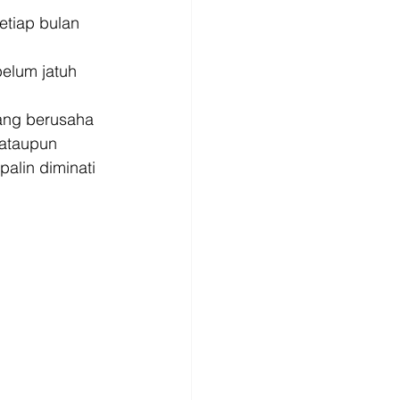
etiap bulan 
elum jatuh 
ang berusaha 
ataupun 
alin diminati 