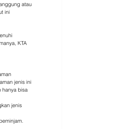
anggung atau 
 ini 
enuhi 
amanya, KTA 
.
jaman 
man jenis ini 
 hanya bisa 
kan jenis 
 peminjam. 