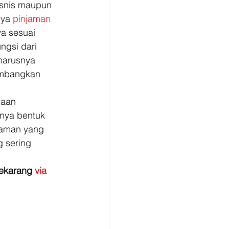
isnis maupun 
nya 
pinjaman 
a sesuai 
ngsi dari 
harusnya 
embangkan 
naan 
knya bentuk 
jaman yang 
g sering 
ekarang 
via 