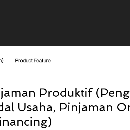
h)
Product Feature
njaman Produktif (Peng
al Usaha, Pinjaman On
Financing)