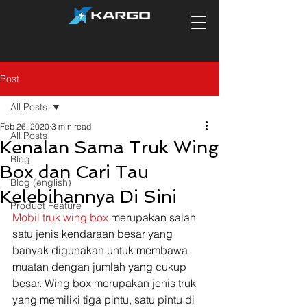
Post
All Posts
Feb 26, 2020
3 min read
All Posts
Kenalan Sama Truk Wing
Blog
Box dan Cari Tau
Blog (english)
Kelebihannya Di Sini
Product Feature
Mobil truk wing box
 merupakan salah 
satu jenis kendaraan besar yang 
banyak digunakan untuk membawa 
muatan dengan jumlah yang cukup 
besar. Wing box merupakan jenis truk 
yang memiliki tiga pintu, satu pintu di 