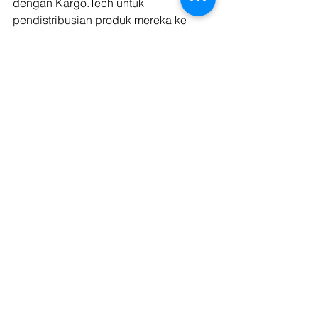
dengan Kargo.Tech untuk 
pendistribusian produk mereka ke 
seluruh Indonesia. Belum dari 
perusahaan lain dan orang yang 
secara individu membutuhkan muatan. 
Bergabung dengan Kargo.Tech 
memberikan anda banyak kesempatan 
untuk mendapatkan muatan yang bisa 
anda antar. Daftarkan kendaraan anda 
dengan bergabung menjadi 
mitra 
Vendor Kargo
 sekarang dan dapatkan 
penghasilan yang menjanjikan!
#JenisTruk