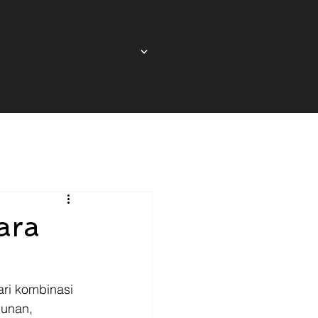
ara
ri kombinasi 
unan, 