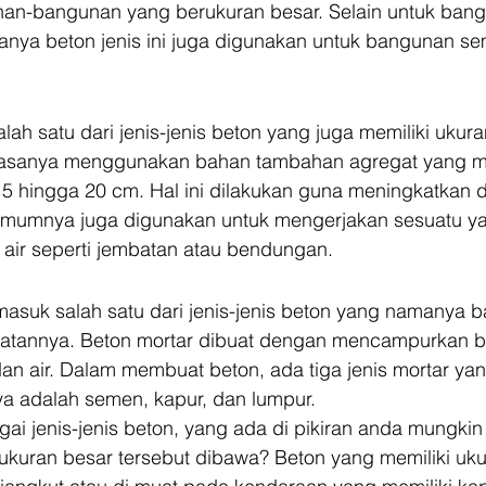
an-bangunan yang berukuran besar. Selain untuk ban
sanya beton jenis ini juga digunakan untuk bangunan 
lah satu dari jenis-jenis beton yang juga memiliki ukur
biasanya menggunakan bahan tambahan agregat yang me
15 hingga 20 cm. Hal ini dilakukan guna meningkatkan 
umumnya juga digunakan untuk mengerjakan sesuatu y
ir seperti jembatan atau bendungan.
masuk salah satu dari jenis-jenis beton yang namanya b
atannya. Beton mortar dibuat dengan mencampurkan 
, dan air. Dalam membuat beton, ada tiga jenis mortar ya
ya adalah semen, kapur, dan lumpur.
gai jenis-jenis beton, yang ada di pikiran anda mungki
ukuran besar tersebut dibawa? Beton yang memiliki uku