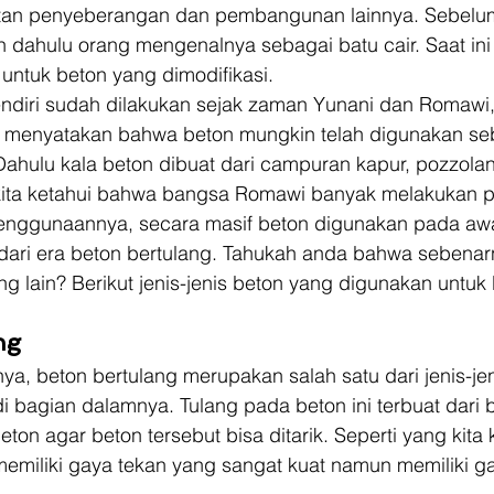
atan penyeberangan dan pembangunan lainnya. Sebelum
 dahulu orang mengenalnya sebagai batu cair. Saat ini
untuk beton yang dimodifikasi.
diri sudah dilakukan sejak zaman Yunani dan Romawi
ah menyatakan bahwa beton mungkin telah digunakan s
ahulu kala beton dibuat dari campuran kapur, pozzolan
 kita ketahui bahwa bangsa Romawi banyak melakukan
penggunaannya, secara masif beton digunakan pada awa
 dari era beton bertulang. Tahukah anda bahwa sebenar
ang lain? Berikut jenis-jenis beton yang digunakan untuk
ng
, beton bertulang merupakan salah satu dari jenis-jen
di bagian dalamnya. Tulang pada beton ini terbuat dari 
on agar beton tersebut bisa ditarik. Seperti yang kita 
emiliki gaya tekan yang sangat kuat namun memiliki ga