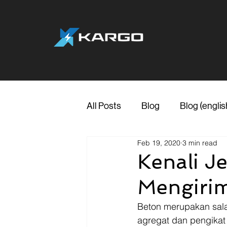
All Posts
Blog
Blog (englis
Feb 19, 2020
3 min read
Kenali J
Mengirim
Beton merupakan salah
agregat dan pengikat