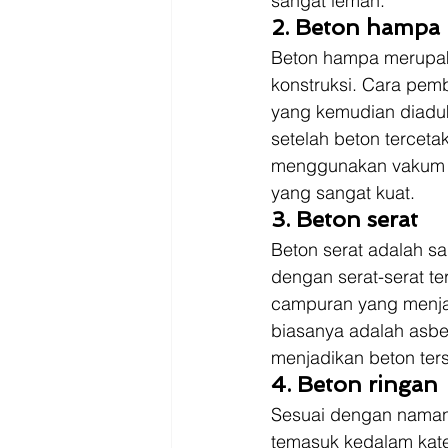
sangat lemah.
2. Beton hampa
Beton hampa merupaka
konstruksi. Cara pe
yang kemudian diadu
setelah beton terceta
menggunakan vakum k
yang sangat kuat.
3. Beton serat
Beton serat adalah sa
dengan serat-serat t
campuran yang menjad
biasanya adalah asbes
menjadikan beton ters
4. Beton ringan
Sesuai dengan namanya
temasuk kedalam kateg