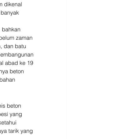
 dikenal 
 banyak 
, bahkan 
ebelum zaman 
, dan batu 
 pembangunan 
l abad ke 19 
nya beton 
 bahan 
is beton 
besi yang 
ketahui 
ya tarik yang 