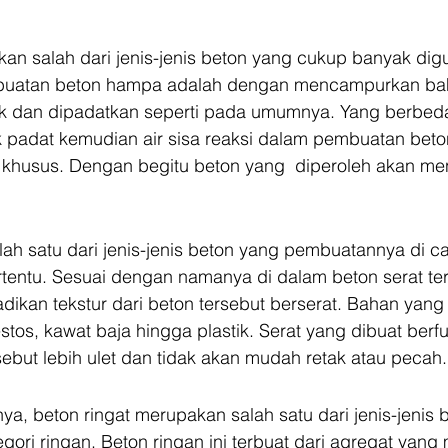
n salah dari jenis-jenis beton yang cukup banyak di
mbuatan beton hampa adalah dengan mencampurkan ba
k dan dipadatkan seperti pada umumnya. Yang berbeda
k padat kemudian air sisa reaksi dalam pembuatan beton
husus. Dengan begitu beton yang  diperoleh akan men
lah satu dari jenis-jenis beton yang pembuatannya di 
ertentu. Sesuai dengan namanya di dalam beton serat te
ikan tekstur dari beton tersebut berserat. Bahan yan
tos, kawat baja hingga plastik. Serat yang dibuat berfu
ebut lebih ulet dan tidak akan mudah retak atau pecah.
, beton ringat merupakan salah satu dari jenis-jenis 
ori ringan. Beton ringan ini terbuat dari agregat yang 