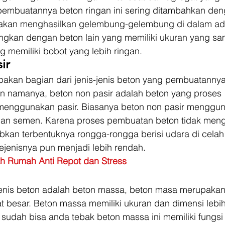
embuatannya beton ringan ini sering ditambahkan denga
h akan menghasilkan gelembung-gelembung di dalam ad
ingkan dengan beton lain yang memiliki ukuran yang sa
 memiliki bobot yang lebih ringan. 
ir
pakan bagian dari jenis-jenis beton yang pembuatanny
 namanya, beton non pasir adalah beton yang proses 
menggunakan pasir. Biasanya beton non pasir menggu
l dan semen. Karena proses pembuatan beton tidak men
abkan terbentuknya rongga-rongga berisi udara di celah k
sejenisnya pun menjadi lebih rendah.
ah Rumah Anti Repot dan Stress
s-jenis beton adalah beton massa, beton masa merupaka
t besar. Beton massa memiliki ukuran dan dimensi lebih
a sudah bisa anda tebak beton massa ini memiliki fungsi