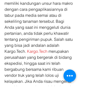
memiliki kandungan unsur hara makro 
dengan cara pengaplikasiannya di 
tabur pada media semai atau di 
sekeliling tanaman tersebut. Bagi 
Anda yang saat ini menggeluti dunia 
pertanian, anda tidak perlu khawatir 
tentang pengiriman pupuk. Salah satu 
yang bisa jadi andalan adalah 
Kargo.Tech. 
Kargo.Tech
 merupakan 
perusahaan yang bergerak di bidang 
ekspedisi, hingga saat ini telah 
bergabung bersama kami ribuan 
vendor truk yang telah lolos uji 
kelayakan. Jika Anda risau mengenai 
pengiriman pupuk, saat ini Anda perlu 
menemukan jawabannya di sini. 
Banyak dari klien kami yang sudah 
bekerjasama dengan kami untuk  
pengiriman berbagai jenis muatan. 