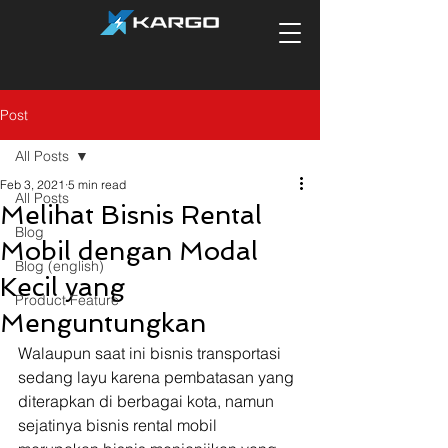
Post
All Posts
Feb 3, 2021
5 min read
All Posts
Melihat Bisnis Rental
Blog
Mobil dengan Modal
Blog (english)
Kecil yang
Product Feature
Menguntungkan
Walaupun saat ini bisnis transportasi 
sedang layu karena pembatasan yang 
diterapkan di berbagai kota, namun 
sejatinya bisnis rental mobil 