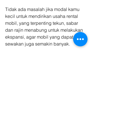
Tidak ada masalah jika modal kamu 
kecil untuk mendirikan usaha rental 
mobil, yang terpenting tekun, sabar 
dan rajin menabung untuk melakukan 
ekspansi, agar mobil yang dapat kamu 
sewakan juga semakin banyak.
8. Gunakan Bisnis Sampingan
Trik yang bisa kamu lakukan untuk 
menunjang bisnis utama kamu adalah 
dengan melakukan bisnis lain di 
bidang yang sama, contohnya: 
Dengan membeli dan menjual mobil 
bekas kamu akan mendapatkan 
keuntungan yang bisa dialokasikan 
untuk kegiatan bisnis rental mobil 
maupun untuk ekspansi bisnis. 