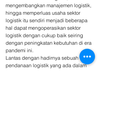
mengembangkan manajemen logistik, 
hingga memperluas usaha sektor 
logistik itu sendiri menjadi beberapa 
hal dapat mengoperasikan sektor 
logistik dengan cukup baik seiring 
dengan peningkatan kebutuhan di era 
pandemi ini. 
Lantas dengan hadirnya sebuah 
pendanaan logistik yang ada dalam 
terjadinya peningkatan kebutuhan 
yang diperlukan selama wabah 
pandemi ini, maka mengoperasikan 
sektor logistik bagi sebuah jasa 
pengiriman bisa teratasi dengan baik 
seiring dengan adanya wabah 
pandemi COVID-19 pada saat seperti 
sekarang ini. 
Baca juga: 
Mengatasi Permasalahan 