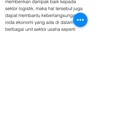
memberikan dampak baik kepada 
sektor logistik, maka hal tersebut juga 
dapat membantu keberlangsungan 
roda ekonomi yang ada di dalam 
berbagai unit sektor usaha seperti 
sektor UMKM, sektor perdagangan, 
sektor perindustrian, dan masih 
banyak sektor-sektor lainnya yang 
penting dalam bersinggungan antara 
sektor ekonomi dan juga sektor 
logistik. 
Baca juga: 
Punya Permasalahan 
Keuangan Logistik di Sektor Usaha 
Anda? Pendanaan Ini Jawabannya!
Lalu seiring dengan berjalannya waktu 
yang ada dan juga terjadinya 
peningkatan sektor logistik dalam 
proses keberlangsungan yang ada, 
maka bagaimana untuk mengatasi 