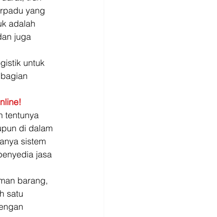
erpadu yang 
uk adalah 
dan juga 
istik untuk 
 bagian 
nline!
h tentunya 
upun di dalam 
anya sistem 
enyedia jasa 
iman barang, 
h satu 
dengan 