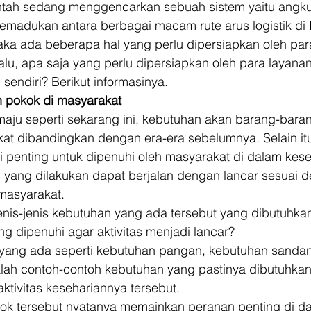
intah sedang menggencarkan sebuah sistem yaitu angku
emadukan antara berbagai macam rute arus logistik di 
aka ada beberapa hal yang perlu dipersiapkan oleh para
lu, apa saja yang perlu dipersiapkan oleh para layanan
sendiri? Berikut informasinya. 
 pokok di masyarakat
maju seperti sekarang ini, kebutuhan akan barang-bara
kat dibandingkan dengan era-era sebelumnya. Selain it
 penting untuk dipenuhi oleh masyarakat di dalam kese
tas yang dilakukan dapat berjalan dengan lancar sesuai 
masyarakat. 
enis-jenis kebutuhan yang ada tersebut yang dibutuhkan
g dipenuhi agar aktivitas menjadi lancar? 
ang ada seperti kebutuhan pangan, kebutuhan sandan
ah contoh-contoh kebutuhan yang pastinya dibutuhkan 
ktivitas kesehariannya tersebut. 
ok tersebut nyatanya memainkan peranan penting di d