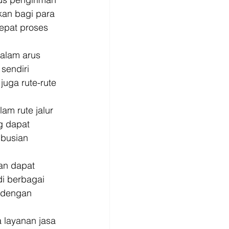
kan bagi para 
epat proses 
alam arus 
sendiri 
ga rute-rute 
am rute jalur 
ng dapat 
ibusian 
an dapat 
i berbagai 
i dengan 
 layanan jasa 