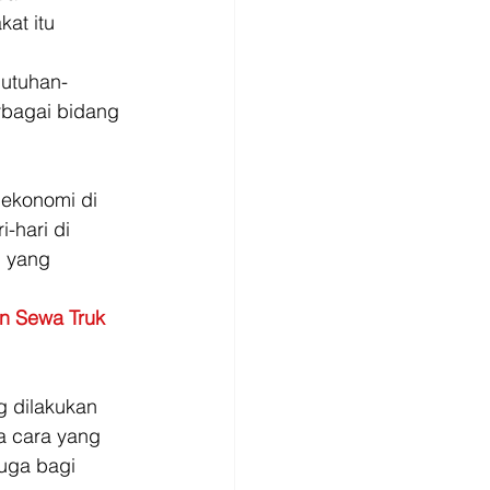
at itu 
butuhan-
rbagai bidang 
ekonomi di 
-hari di 
 yang 
n Sewa Truk
 dilakukan 
 cara yang 
uga bagi 