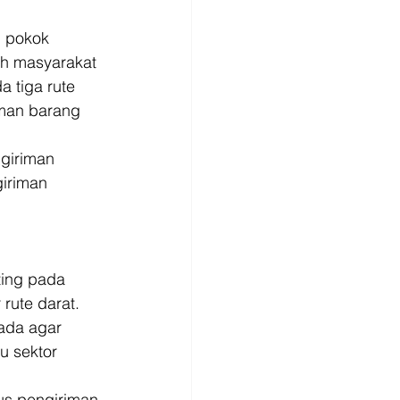
 pokok 
eh masyarakat 
 tiga rute 
man barang 
ngiriman 
iriman 
ing pada 
 rute darat. 
ada agar 
u sektor 
rus pengiriman 