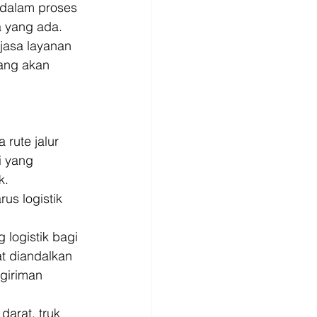
 dalam proses 
 yang ada. 
jasa layanan 
ang akan 
rute jalur 
i yang 
. 
us logistik 
logistik bagi 
t diandalkan 
giriman 
arat, truk 