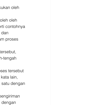
ukan oleh 
leh oleh 
rti contohnya 
 dan 
lam proses 
ersebut, 
h-tengah 
ses tersebut 
ata lain, 
a satu dengan 
pengiriman 
n dengan 