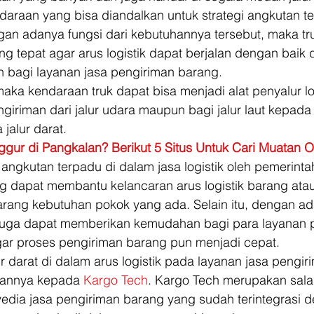
daraan yang bisa diandalkan untuk strategi angkutan t
gan adanya fungsi dari kebutuhannya tersebut, maka tr
 tepat agar arus logistik dapat berjalan dengan baik 
bagi layanan jasa pengiriman barang. 
maka kendaraan truk dapat bisa menjadi alat penyalur log
iriman dari jalur udara maupun bagi jalur laut kepada
 jalur darat. 
gur di Pangkalan? Berikut 5 Situs Untuk Cari Muatan O
ngkutan terpadu di dalam jasa logistik oleh pemerinta
ng dapat membantu kelancaran arus logistik barang ata
rang kebutuhan pokok yang ada. Selain itu, dengan ad
 juga dapat memberikan kemudahan bagi para layanan p
ar proses pengiriman barang pun menjadi cepat. 
ur darat di dalam arus logistik pada layanan jasa pengir
annya kepada 
Kargo Tech
. Kargo Tech merupakan sala
yedia jasa pengiriman barang yang sudah terintegrasi 