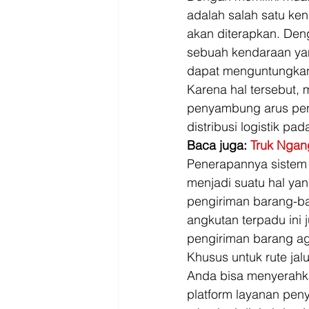
adalah salah satu ken
akan diterapkan. Den
sebuah kendaraan yang
dapat menguntungkan 
Karena hal tersebut, 
penyambung arus peng
distribusi logistik pada
Baca juga: 
Truk Ngang
Penerapannya sistem a
menjadi suatu hal ya
pengiriman barang-ba
angkutan terpadu ini
pengiriman barang ag
Khusus untuk rute jal
Anda bisa menyerahk
platform layanan pen