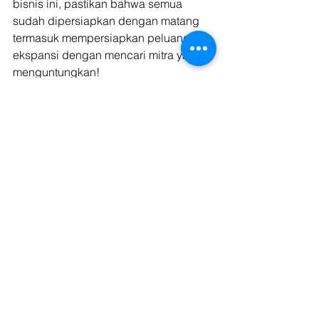
bisnis ini, pastikan bahwa semua 
sudah dipersiapkan dengan matang 
termasuk mempersiapkan peluang 
ekspansi dengan mencari mitra yang 
menguntungkan! 
Bergabung menjadi vendor di 
Kargo 
Tech
 adalah cara yang tepat dalam 
membuat bisnis logistik dan 
transportasi darat Anda berkembang 
pesat dan meraih keuntungan secara 
maksimal. 
Kargo Tech merupakan penyedia jasa 
sewa truk yang memiliki lebih dari 
ratusan permintaan setiap harinya 
untuk diantarkan. Jika Anda vendor 
pemilik kendaraan truk dan sedang 
menjalankan usaha transportasi truk, 
segera bergabung bersama Kargo 
untuk mendapatkan muatan rutin, 