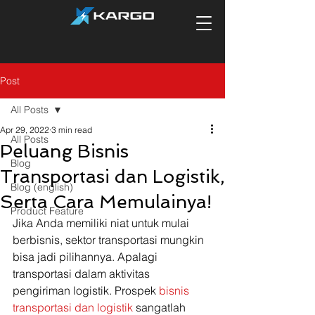
Post
All Posts
Apr 29, 2022
3 min read
All Posts
Peluang Bisnis
Blog
Transportasi dan Logistik,
Blog (english)
Serta Cara Memulainya!
Product Feature
Jika Anda memiliki niat untuk mulai 
berbisnis, sektor transportasi mungkin 
bisa jadi pilihannya. Apalagi 
transportasi dalam aktivitas 
pengiriman logistik. Prospek 
bisnis 
transportasi dan logistik
 sangatlah 