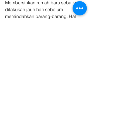
Membersihkan rumah baru sebaiknya 
dilakukan jauh hari sebelum 
memindahkan barang-barang. Hal 
tersebut dikarenakan, memindahkan 
barang dengan rumah berkondisi 
bersih akan mempermudah dan 
mempercepat proses penataan interior 
rumah. 
Waktu yang Anda perlukan untuk 
mengatur perabotan pun akan relatif 
lebih singkat. Jadi Anda tak perlu 
melakukan sapu dan pel dua kali di 
hari yang sama saat pindahan rumah. 
Usai membersihkan hunian baru, Anda 
bisa membuat denah rencana 
penggunaan ruang seperti 
menentukan ruang tidur, ruang 
keluarga, ruang kerja dan lain 
sebagainya sesuai yang Anda dan 