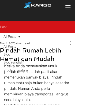
Post
All Posts
Nov 1, 2020
4 min read
All Posts
Pindah Rumah Lebih
Blog
Hemat dan Mudah
Blog (english)
Ketika Anda memutuskan untuk 
Product Feature
pindah rumah, sudah pasti akan 
memerlukan banyak biaya. Pindah 
rumah tentu saja bukan hanya sekedar 
pindah. Namun Anda perlu 
memikirkan biaya transportasi, angkut 
serta biaya lain. 