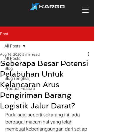
Post
All Posts
Aug 16, 2020
5 min read
All Posts
Seberapa Besar Potensi
Blog
Pelabuhan Untuk
Blog (english)
Kelancaran Arus
Product Feature
Pengiriman Barang
Logistik Jalur Darat?
Pada saat seperti sekarang ini, ada 
berbagai macam hal yang telah 
membuat keberlangsungan dari setiap 