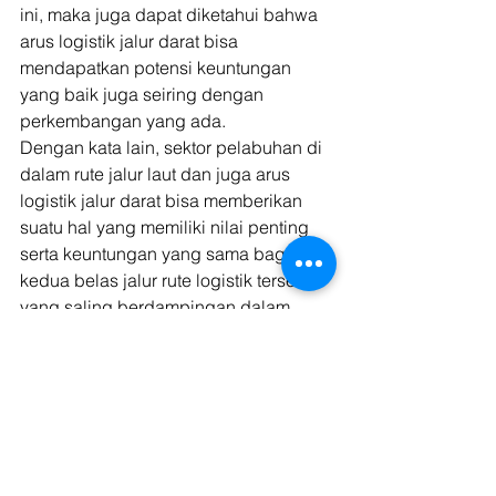
ini, maka juga dapat diketahui bahwa 
arus logistik jalur darat bisa 
mendapatkan potensi keuntungan 
yang baik juga seiring dengan 
perkembangan yang ada. 
Dengan kata lain, sektor pelabuhan di 
dalam rute jalur laut dan juga arus 
logistik jalur darat bisa memberikan 
suatu hal yang memiliki nilai penting 
serta keuntungan yang sama bagi 
kedua belas jalur rute logistik tersebut 
yang saling berdampingan dalam 
aktivitas logistik itu sendiri. 
Pada saat seperti sekarang ini, 
tentunya beragam kebutuhan-
kebutuhan yang diperlukan oleh 
masyarakat sendiri menjadi lebih 
meningkat seiring dengan 
perkembangan zaman yang ada 