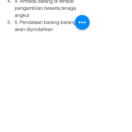
4. Armada datang di tempat 
pengambilan beserta tenaga 
angkut
5. Pendataan barang-barang yang 
akan dipindahkan
6. Proses pengepakan dan muat 
barang dengan alat memadai
7. Pengiriman beserta monitoring 
status
8. Kedatangan di tempat tujuan 
pengiriman
9. Unloading barang dengan 
checklist barang
10. Penataan kembali barang-
barang pindahan di lokasi baru
11. Proses pembersihan sisa-sisa 
material pengepakan
12. Pastikan setiap pengiriman di-
ikuti dengan checklist barang, 