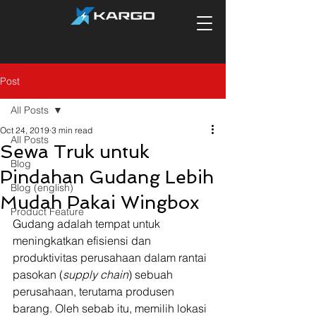
Post
All Posts
Oct 24, 2019
3 min read
All Posts
Sewa Truk untuk
Blog
Pindahan Gudang Lebih
Blog (english)
Mudah Pakai Wingbox
Product Feature
Gudang adalah tempat untuk 
meningkatkan efisiensi dan 
produktivitas perusahaan dalam rantai 
pasokan (
supply chain
) sebuah 
perusahaan, terutama produsen 
barang. Oleh sebab itu, memilih lokasi 