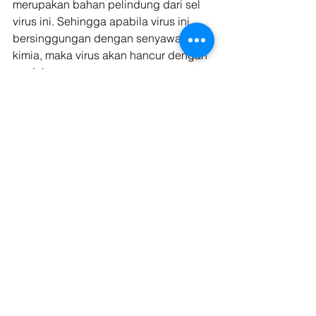
merupakan bahan pelindung dari sel 
virus ini. Sehingga apabila virus ini 
bersinggungan dengan senyawa 
kimia, maka virus akan hancur dengan 
mudah. 
Maka dari itu menyemprotkan cairan 
disinfektan adalah hal yang wajib 
dilakukan pada ada barang yang telah 
anda terima melalui kurir. Semprotkan 
cairan desinfektan pada barang yang 
telah anda terima di ruangan yang 
khusus atau jauh dari jangkauan 
anggota keluarga. 
 Hindarkan dari jangkauan 
anak-anak dan lansia 
Banyak penelitian mengenai virus 
corona yang yang menunjukkan 
bahwa terdapat beberapa orang yang 
memiliki risiko tinggi. Kelompok orang 