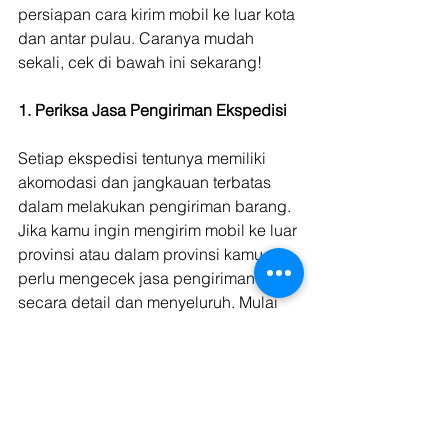
persiapan cara kirim mobil ke luar kota 
dan antar pulau. Caranya mudah 
sekali, cek di bawah ini sekarang!
1. Periksa Jasa Pengiriman Ekspedisi
Setiap ekspedisi tentunya memiliki 
akomodasi dan jangkauan terbatas 
dalam melakukan pengiriman barang. 
Jika kamu ingin mengirim mobil ke luar 
provinsi atau dalam provinsi kamu 
perlu mengecek jasa pengiriman kamu 
secara detail dan menyeluruh. Mulai 
dari truk, transporter hingga fasilitas 
dan biaya yang ditawarkan. Secara 
umum kamu dapat melihat langsung di 
web utama jasa pengiriman barang, 
namun sepertinya melihat web juga 
belum cukup karena pasti ada detail-