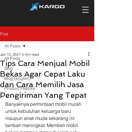
Post
All Posts
Jan 12, 2021
5 min read
All Posts
Tips Cara Menjual Mobil
Blog
Bekas Agar Cepat Laku
Blog (english)
dan Cara Memilih Jasa
Product Feature
Pengiriman Yang Tepat
Banyaknya permintaan mobil murah 
untuk kebutuhan keluarga baru 
maupun anak muda sekarang ini 
tambah meningkat. Membeli mobil 