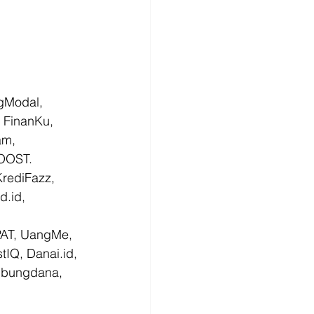
gModal, 
 FinanKu, 
am, 
OOST.  
rediFazz, 
.id, 
PAT, UangMe, 
IQ, Danai.id, 
mbungdana, 