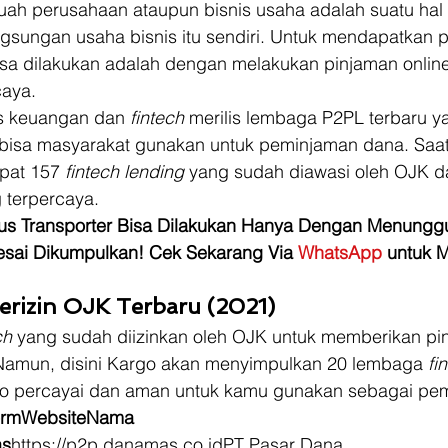
uah perusahaan ataupun bisnis usaha adalah suatu hal
ngsungan usaha bisnis itu sendiri. Untuk mendapatkan 
bisa dilakukan adalah dengan melakukan pinjaman onlin
aya.  
 keuangan dan 
fintech 
merilis lembaga P2PL terbaru ya
 bisa masyarakat gunakan untuk peminjaman dana. Saat 
pat 157 
fintech lending 
yang sudah diawasi oleh OJK d
 terpercaya.  
us Transporter Bisa Dilakukan Hanya Dengan Menunggu 
sai Dikumpulkan! Cek Sekarang Via 
WhatsApp 
untuk 
erizin OJK Terbaru (2021)
ch 
yang sudah diizinkan oleh OJK untuk memberikan pin
Namun, disini Kargo akan menyimpulkan 20 lembaga 
fi
go percayai dan aman untuk kamu gunakan sebagai pe
ormWebsiteNama 
s
https://p2p.danamas.co.idPT Pasar Dana 