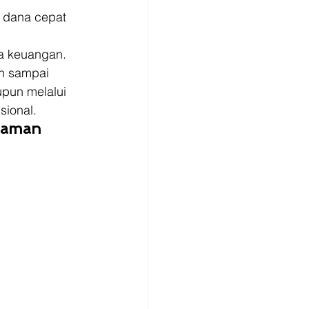
 dana cepat 
sa keuangan. 
n sampai 
pun melalui 
ional. 
jaman 