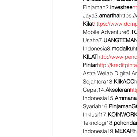
Pinjaman2.
investree
h
Jaya3.
amartha
https:
Kilat
https://www.dompe
Mobile Adventure6.
T
Usaha7.
UANGTEMA
Indonesia8.
modalku
h
KILAT
http://www.pen
Pintar
http://kreditpinta
Astra Welab Digital Ar
Sejahtera13.
KlikACC
h
Cepat14.
Akseleran
ht
Indonesia15.
Ammana.
Syariah16.
PinjamanG
Inklusif17.
KOINWOR
Teknologi18.
pohonda
Indonesia19.
MEKAR
h