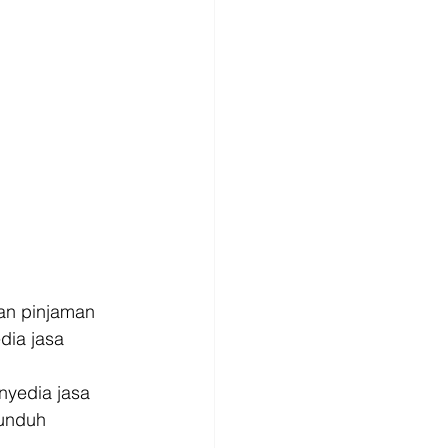
an pinjaman 
dia jasa 
nyedia jasa 
unduh 