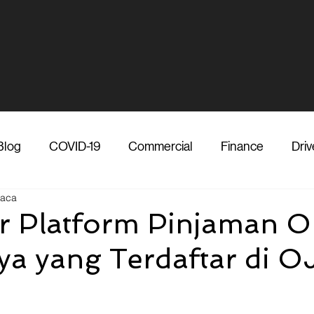
Blog
COVID-19
Commercial
Finance
Driv
baca
dia
Shipper
Technology
Transporter
Ve
r Platform Pinjaman O
ya yang Terdaftar di O
Vendor
Shipper
Media
COVID-19
F