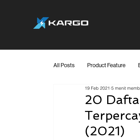
All Posts
Product Feature
19 Feb 2021
5 menit mem
Jakarta
Marketing
Me
20 Dafta
Terperca
Transporter Support
Blog
(2021)