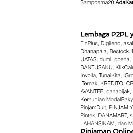
Sampoerna20.
AdaKa
Lembaga P2PL y
FinPlus, Digilend, a
Dhanapala, Restock.I
UATAS, dumi, goena, 
BANTUSAKU, KlikCair,
Invoila, TunaiKita, i
iTernak, KREDITO, C
AVANTEE, danabijak,
Kemudian ModalRakya
PinjamDuit, PINJAM Y
Pintek, DANAMART, s
LAHANSIKAM, dan Mod
Pinjaman Onlin