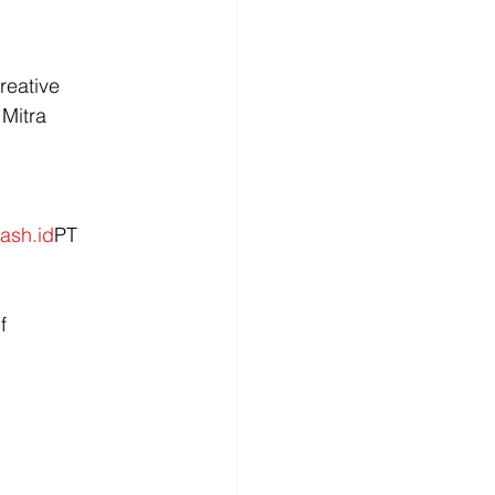
reative 
Mitra 
 
ash.id
PT 
f 