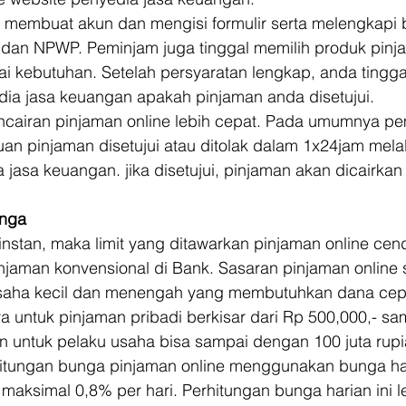
 membuat akun dan mengisi formulir serta melengkapi
dan NPWP. Peminjam juga tinggal memilih produk pinj
ai kebutuhan. Setelah persyaratan lengkap, anda ting
dia jasa keuangan apakah pinjaman anda disetujui. 
cairan pinjaman online lebih cepat. Pada umumnya pe
uan pinjaman disetujui atau ditolak dalam 1x24jam melalu
 jasa keuangan. jika disetujui, pinjaman akan dicairkan
unga
instan, maka limit yang ditawarkan pinjaman online cen
njaman konvensional di Bank. Sasaran pinjaman online s
usaha kecil dan menengah yang membutuhkan dana cepa
a untuk pinjaman pribadi berkisar dari Rp 500,000,- sa
n untuk pelaku usaha bisa sampai dengan 100 juta rupi
hitungan bunga pinjaman online menggunakan bunga har
 maksimal 0,8% per hari. Perhitungan bunga harian ini le