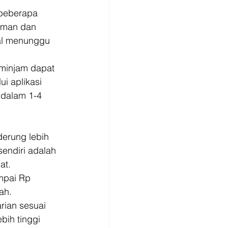
 beberapa 
aman dan 
gal menunggu 
minjam dapat 
i aplikasi 
 dalam 1-4 
derung lebih 
endiri adalah 
t. 
mpai Rp 
ah. 
ian sesuai 
bih tinggi 