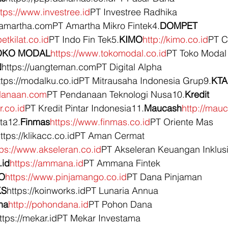
ttps://www.investree.id
PT Investree Radhika 
//amartha.comPT Amartha Mikro Fintek4.
DOMPET 
tkilat.co.id
PT Indo Fin Tek5.
KIMO
http://kimo.co.id
PT C
OKO MODAL
https://www.tokomodal.co.id
PT Toko Modal 
N
https://uangteman.comPT Digital Alpha 
ttps://modalku.co.idPT Mitrausaha Indonesia Grup9.
KTA
danaan.com
PT Pendanaan Teknologi Nusa10.
Kredit 
r.co.id
PT Kredit Pintar Indonesia11.
Maucash
http://mauc
ta12.
Finmas
https://www.finmas.co.id
PT Oriente Mas 
ttps://klikacc.co.idPT Aman Cermat 
tps://www.akseleran.co.id
PT Akseleran Keuangan Inklusi
id
https://ammana.id
PT Ammana Fintek 
O
https://www.pinjamango.co.id
PT Dana Pinjaman 
KS
https://koinworks.idPT Lunaria Annua 
na
http://pohondana.id
PT Pohon Dana 
ttps://mekar.idPT Mekar Investama 