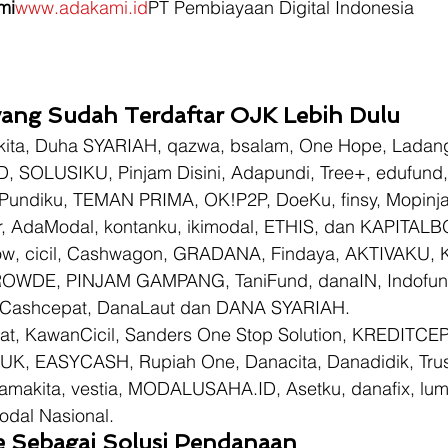
mi
www.adakami.id
PT Pembiayaan Digital Indonesia
ang Sudah Terdaftar OJK Lebih Dulu
sakita, Duha SYARIAH, qazwa, bsalam, One Hope, Ladan
D, SOLUSIKU, Pinjam Disini, Adapundi, Tree+, edufund,
Pundiku, TEMAN PRIMA, OK!P2P, DoeKu, finsy, Mopinj
 AdaModal, kontanku, ikimodal, ETHIS, dan KAPITALB
Grow, cicil, Cashwagon, GRADANA, Findaya, AKTIVAKU, K
ROWDE, PINJAM GAMPANG, TaniFund, danaIN, Indofund
 Cashcepat, DanaLaut dan DANA SYARIAH. 
t, KawanCicil, Sanders One Stop Solution, KREDITCE
UK, EASYCASH, Rupiah One, Danacita, Danadidik, Trust
amakita, vestia, MODALUSAHA.ID, Asetku, danafix, lu
al Nasional. 
e Sebagai Solusi Pendanaan