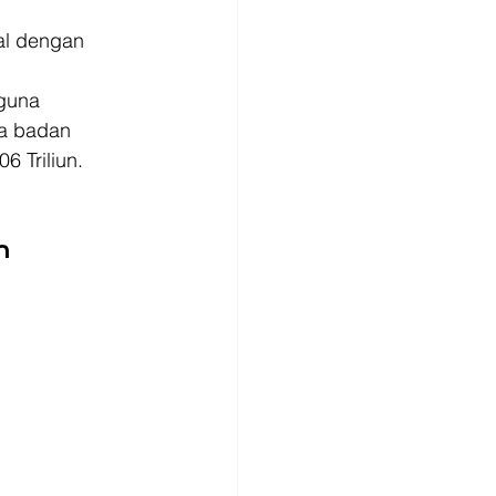
al dengan 
guna 
pa badan 
 Triliun. 
n 