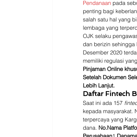
Driver
Jakarta
Pendanaan
 pada seb
penting bagi keberla
salah satu hal yang 
lembaga yang terperc
OJK selaku pengawas
dan berizin sehingga
Desember 2020 terda
memiliki regulasi yang
Pinjaman Online khus
Setelah Dokumen Sele
Lebih Lanjut.
Daftar Fintech B
Saat ini ada 157 
finte
kepada masyarakat. 
terpercaya yang Kar
dana. 
No.Nama Platf
Perusahaan
1.
Danama