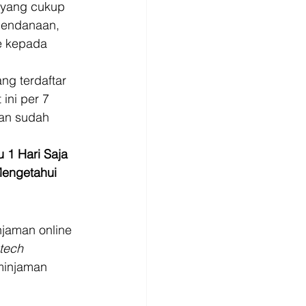
 yang cukup 
pendanaan, 
e kepada 
ng terdaftar 
ini per 7 
an sudah 
1 Hari Saja 
Mengetahui 
jaman online 
ntech
minjaman 