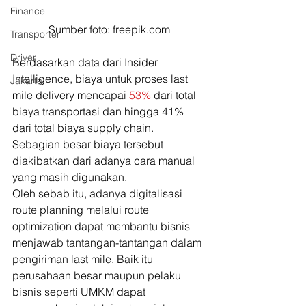
Finance
Sumber foto: freepik.com
Transporter
Driver
Berdasarkan data dari Insider 
Intelligence, biaya untuk proses last 
Jakarta
mile delivery mencapai 
53%
 dari total 
biaya transportasi dan hingga 41% 
dari total biaya supply chain. 
Sebagian besar biaya tersebut 
diakibatkan dari adanya cara manual 
yang masih digunakan. 
Oleh sebab itu, adanya digitalisasi 
route planning melalui route 
optimization dapat membantu bisnis 
menjawab tantangan-tantangan dalam 
pengiriman last mile. Baik itu 
perusahaan besar maupun pelaku 
bisnis seperti UMKM dapat 