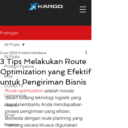
Postingan
All Posts
3 Jun 2022
3 menit membaca
All Posts
3 Tips Melakukan Route
Product Feature
Optimization yang Efektif
Blog
untuk Pengiriman Bisnis
COVID-19
Route optimization
 adalah inovasi 
Commercial
dalam bidang teknologi logistik yang 
dapat membantu Anda mendapatkan 
Finance
proses pengiriman yang efisien. 
Driver
Berbeda dengan route planning yang 
Finance
memang secara khusus digunakan 