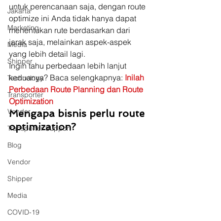
untuk perencanaan saja, dengan route 
Jakarta
optimize ini Anda tidak hanya dapat 
Marketing
menentukan rute berdasarkan dari 
jarak saja, melainkan aspek-aspek 
Media
yang lebih detail lagi.  
Shipper
Ingin tahu perbedaan lebih lanjut 
keduanya? Baca selengkapnya: 
Inilah 
Technology
Perbedaan Route Planning dan Route 
Transporter
Optimization
Vendor
Mengapa bisnis perlu route 
optimization?
Transporter Support
Blog
Vendor
Shipper
Media
COVID-19