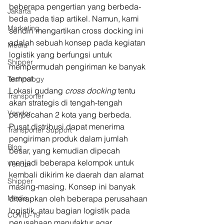
beberapa pengertian yang berbeda-
Jakarta
beda pada tiap artikel. Namun, kami 
Marketing
sendiri mengartikan cross docking ini 
adalah sebuah konsep pada kegiatan 
Media
logistik yang berfungsi untuk 
Shipper
mempermudah pengiriman ke banyak 
tempat. 
Technology
Lokasi gudang 
cross docking
 tentu 
Transporter
akan strategis di tengah-tengah 
Vendor
perpecahan 2 kota yang berbeda. 
Pusat distribusi dapat menerima 
Transporter Support
pengiriman produk dalam jumlah 
Blog
besar, yang kemudian dipecah 
menjadi beberapa kelompok untuk 
Vendor
kembali dikirim ke daerah dan alamat 
Shipper
masing-masing. Konsep ini banyak 
Media
diterapkan oleh beberapa perusahaan 
logistik, atau bagian logistik pada 
COVID-19
perusahaan manufaktur agar 