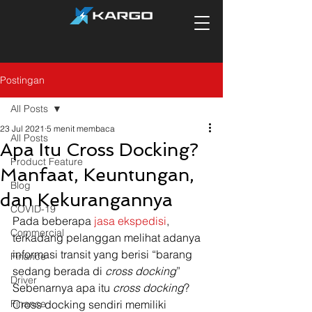
Postingan
All Posts
23 Jul 2021
5 menit membaca
All Posts
Apa Itu Cross Docking?
Product Feature
Manfaat, Keuntungan,
Blog
dan Kekurangannya
COVID-19
Pada beberapa 
jasa ekspedisi
, 
Commercial
terkadang pelanggan melihat adanya 
informasi transit yang berisi “barang 
Finance
sedang berada di 
cross docking
” 
Driver
Sebenarnya apa itu 
cross docking
? 
Finance
Cross docking sendiri memiliki 