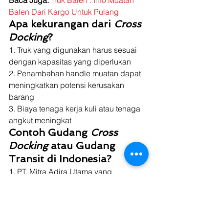
Balen Dari Kargo Untuk Pulang
Apa kekurangan dari 
Cross 
Docking
?
1. Truk yang digunakan harus sesuai 
dengan kapasitas yang diperlukan 
2. Penambahan handle muatan dapat 
meningkatkan potensi kerusakan 
barang 
3. Biaya tenaga kerja kuli atau tenaga 
angkut meningkat 
Contoh Gudang 
Cross 
Docking
 atau Gudang 
Transit di Indonesia?
1. PT. Mitra Adira Utama yang 
mengelola 8 gudang dengan jumlah 
lebih dari 23.000 meter persegi 
sebagai gudang umum, pusat gudang 
kargo umum, stasiun angkutan 