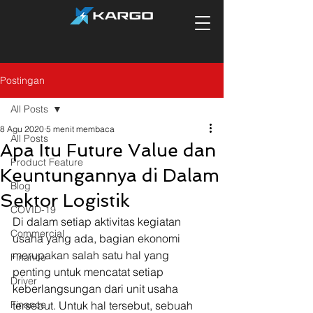
Postingan
All Posts
8 Agu 2020
5 menit membaca
All Posts
Apa Itu Future Value dan
Product Feature
Keuntungannya di Dalam
Blog
Sektor Logistik
COVID-19
Di dalam setiap aktivitas kegiatan 
Commercial
usaha yang ada, bagian ekonomi 
merupakan salah satu hal yang 
Finance
penting untuk mencatat setiap 
Driver
keberlangsungan dari unit usaha 
Finance
tersebut. Untuk hal tersebut, sebuah 