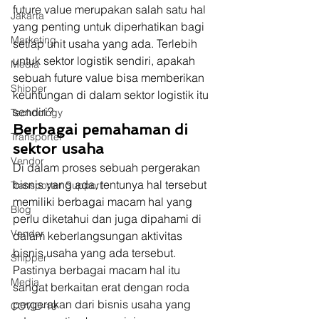
future value merupakan salah satu hal 
Jakarta
yang penting untuk diperhatikan bagi 
Marketing
setiap unit usaha yang ada. Terlebih 
untuk sektor logistik sendiri, apakah 
Media
sebuah future value bisa memberikan 
Shipper
keuntungan di dalam sektor logistik itu 
sendiri? 
Technology
Berbagai pemahaman di 
Transporter
sektor usaha
Vendor
Di dalam proses sebuah pergerakan 
bisnis yang ada, tentunya hal tersebut 
Transporter Support
memiliki berbagai macam hal yang 
Blog
perlu diketahui dan juga dipahami di 
Vendor
dalam keberlangsungan aktivitas 
bisnis usaha yang ada tersebut. 
Shipper
Pastinya berbagai macam hal itu 
Media
sangat berkaitan erat dengan roda 
pergerakan dari bisnis usaha yang 
COVID-19