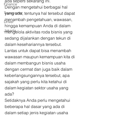
ada seperti sekarang ini. 
Finance
Dengan mengetahui berbagai hal 
Transporter
yang ada, tentunya hal tersebut dapat 
menambah pengetahuan, wawasan, 
Driver
hingga kemampuan Anda di dalam 
Jakarta
mengelola aktivitas roda bisnis yang 
sedang dijalankan dengan tekun di 
dalam kesehariannya tersebut. 
Lantas untuk dapat bisa menambah 
wawasan maupun kemampuan kita di 
dalam membangun bisnis usaha 
dengan cermat dan juga baik dalam 
keberlangsungannya tersebut, apa 
sajakah yang perlu kita ketahui di 
dalam kegiatan sektor usaha yang 
ada? 
Setidaknya Anda perlu mengetahui 
beberapa hal dasar yang ada di 
dalam setiap jenis kegiatan usaha 