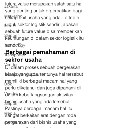
future value merupakan salah satu hal 
Jakarta
yang penting untuk diperhatikan bagi 
Marketing
setiap unit usaha yang ada. Terlebih 
untuk sektor logistik sendiri, apakah 
Media
sebuah future value bisa memberikan 
Shipper
keuntungan di dalam sektor logistik itu 
sendiri? 
Technology
Berbagai pemahaman di 
Transporter
sektor usaha
Vendor
Di dalam proses sebuah pergerakan 
bisnis yang ada, tentunya hal tersebut 
Transporter Support
memiliki berbagai macam hal yang 
Blog
perlu diketahui dan juga dipahami di 
Vendor
dalam keberlangsungan aktivitas 
bisnis usaha yang ada tersebut. 
Shipper
Pastinya berbagai macam hal itu 
Media
sangat berkaitan erat dengan roda 
pergerakan dari bisnis usaha yang 
COVID-19