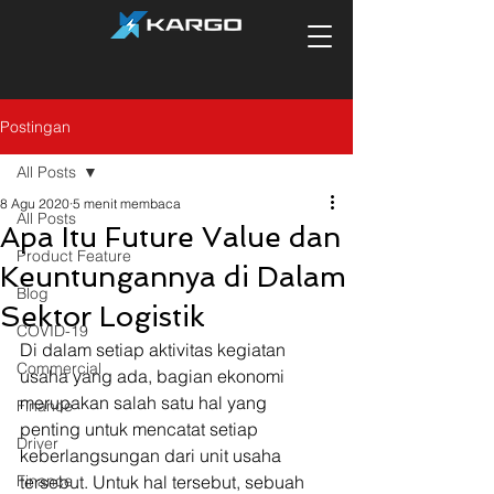
Postingan
All Posts
8 Agu 2020
5 menit membaca
All Posts
Apa Itu Future Value dan
Product Feature
Keuntungannya di Dalam
Blog
Sektor Logistik
COVID-19
Di dalam setiap aktivitas kegiatan 
Commercial
usaha yang ada, bagian ekonomi 
merupakan salah satu hal yang 
Finance
penting untuk mencatat setiap 
Driver
keberlangsungan dari unit usaha 
Finance
tersebut. Untuk hal tersebut, sebuah 