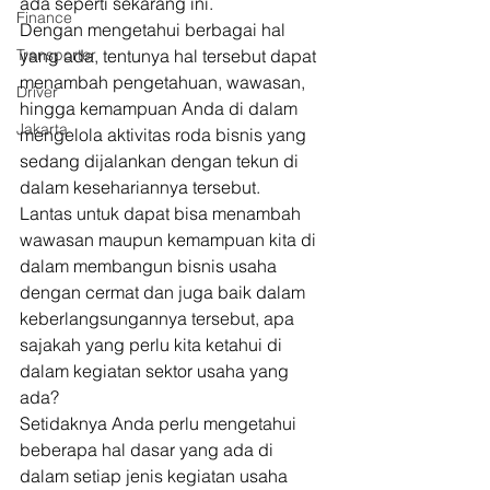
ada seperti sekarang ini. 
Finance
Dengan mengetahui berbagai hal 
Transporter
yang ada, tentunya hal tersebut dapat 
menambah pengetahuan, wawasan, 
Driver
hingga kemampuan Anda di dalam 
Jakarta
mengelola aktivitas roda bisnis yang 
sedang dijalankan dengan tekun di 
dalam kesehariannya tersebut. 
Lantas untuk dapat bisa menambah 
wawasan maupun kemampuan kita di 
dalam membangun bisnis usaha 
dengan cermat dan juga baik dalam 
keberlangsungannya tersebut, apa 
sajakah yang perlu kita ketahui di 
dalam kegiatan sektor usaha yang 
ada? 
Setidaknya Anda perlu mengetahui 
beberapa hal dasar yang ada di 
dalam setiap jenis kegiatan usaha 