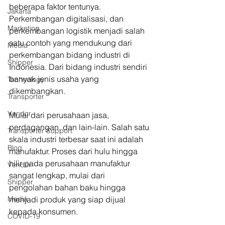
beberapa faktor tentunya. 
Jakarta
Perkembangan digitalisasi, dan 
Marketing
perkembangan logistik menjadi salah 
satu contoh yang mendukung dari 
Media
perkembangan bidang industri di 
Shipper
Indonesia. Dari bidang industri sendiri 
banyak jenis usaha yang 
Technology
dikembangkan.
Transporter
Vendor
Mulai dari perusahaan jasa, 
perdagangan, dan lain-lain. Salah satu 
Transporter Support
skala industri terbesar saat ini adalah 
Blog
manufaktur. Proses dari hulu hingga 
hilir pada perusahaan manufaktur 
Vendor
sangat lengkap, mulai dari 
Shipper
pengolahan bahan baku hingga 
Media
menjadi produk yang siap dijual 
kepada konsumen.
COVID-19