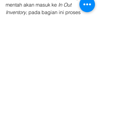
mentah akan masuk ke 
In Out 
Inventory
, pada bagian ini proses 
bahan mentah tadi dijadikan menjadi 
produk yang bernilai, proses pada 
bagian ini tentu ada perencanaan, 
inovasi barang mentah hingga output 
barang produk yang diinginkan 
menjadi produk barang jadi.
Setelah barang dites dan dilakukan uji 
coba ketahanan dan kualitasnnya 
maka produk jadi ini masuk kedalam 
proses produksi yang mana menilai 
produk agar barang tadi memiliki nilai 
jual yang baik di pasaran. Targeting 
pasar, packaging merupakan dan 
menambahkan nilai-nilai produk agar 
cepat laris dipasaran juga masuk ke 
dalam proses produksi.