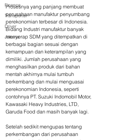
Finance
Prosesnya yang panjang membuat 
perusahaan manufaktur penyumbang 
Transporter
perekonomian terbesar di Indonesia. 
Driver
Bidang Industri manufaktur banyak 
menyerap SDM yang ditempatkan di 
Jakarta
berbagai bagian sesuai dengan 
kemampuan dan keterampilan yang 
dimiliki. Jumlah perusahaan yang 
menghasilkan produk dari bahan 
mentah akhirnya mulai tumbuh 
berkembang dan mulai menguasai 
perekonomian Indonesia, seperti 
contohnya PT. Suzuki Indomobil Motor, 
Kawasaki Heavy Industries, LTD, 
Garuda Food dan masih banyak lagi.
Setelah sedikit mengupas tentang 
perkembangan dari perusahaan 