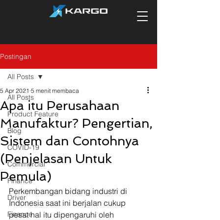
Postingan
All Posts
5 Apr 2021
5 menit membaca
All Posts
Apa itu Perusahaan
Product Feature
Manufaktur? Pengertian,
Blog
Sistem dan Contohnya
COVID-19
(Penjelasan Untuk
Commercial
Pemula)
Finance
Perkembangan bidang industri di 
Driver
Indonesia saat ini berjalan cukup 
Finance
pesat hal itu dipengaruhi oleh 