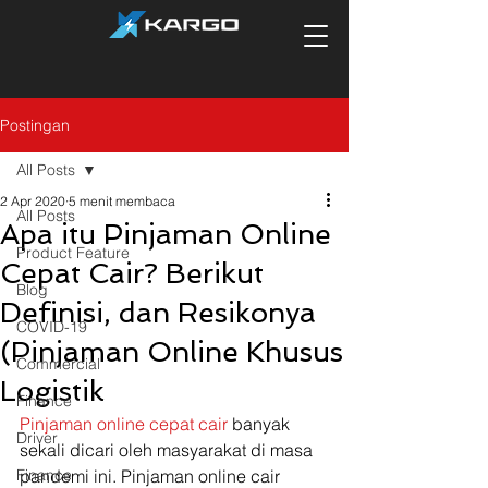
Postingan
All Posts
2 Apr 2020
5 menit membaca
All Posts
Apa itu Pinjaman Online
Product Feature
Cepat Cair? Berikut
Blog
Definisi, dan Resikonya
COVID-19
(Pinjaman Online Khusus
Commercial
Logistik
Finance
Pinjaman online cepat cair 
banyak 
Driver
sekali dicari oleh masyarakat di masa 
Finance
pandemi ini. Pinjaman online cair 