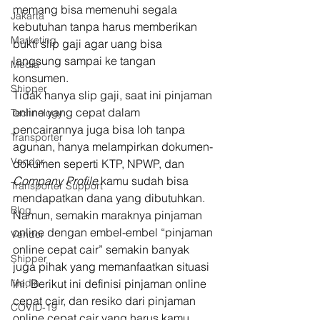
memang bisa memenuhi segala 
Jakarta
kebutuhan tanpa harus memberikan 
Marketing
bukti slip gaji agar uang bisa 
langsung sampai ke tangan 
Media
konsumen. 
Shipper
Tidak hanya slip gaji, saat ini pinjaman 
online yang cepat dalam 
Technology
pencairannya juga bisa loh tanpa 
Transporter
agunan, hanya melampirkan dokumen-
Vendor
dokumen seperti KTP, NPWP, dan 
Company Profile 
kamu sudah bisa 
Transporter Support
mendapatkan dana yang dibutuhkan.  
Blog
Namun, semakin maraknya pinjaman 
online dengan embel-embel “pinjaman 
Vendor
online cepat cair” semakin banyak 
Shipper
juga pihak yang memanfaatkan situasi 
Media
ini. Berikut ini definisi pinjaman online 
cepat cair, dan resiko dari pinjaman 
COVID-19
online cepat cair yang harus kamu 