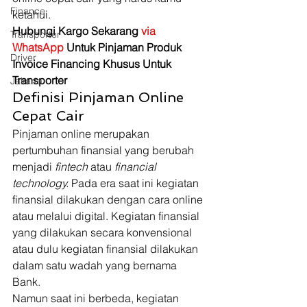
Finance
ketahui. 
Hubungi Kargo Sekarang 
via 
Transporter
WhatsApp
 Untuk Pinjaman Produk 
Driver
Invoice Financing Khusus Untuk 
Transporter
Jakarta
Definisi Pinjaman Online 
Cepat Cair 
Pinjaman online merupakan 
pertumbuhan finansial yang berubah 
menjadi 
fintech 
atau 
financial 
technology. 
Pada era saat ini kegiatan 
finansial dilakukan dengan cara online 
atau melalui digital. Kegiatan finansial 
yang dilakukan secara konvensional 
atau dulu kegiatan finansial dilakukan 
dalam satu wadah yang bernama 
Bank. 
Namun saat ini berbeda, kegiatan 