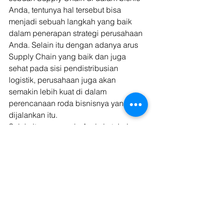
Anda, tentunya hal tersebut bisa 
menjadi sebuah langkah yang baik 
dalam penerapan strategi perusahaan 
Anda. Selain itu dengan adanya arus 
Supply Chain yang baik dan juga 
sehat pada sisi pendistribusian 
logistik, perusahaan juga akan 
semakin lebih kuat di dalam 
perencanaan roda bisnisnya yang 
dijalankan itu. 
Selain itu yang perlu Anda ketahui, 
biasanya untuk bagian Supply Chain 
logistic sendiri ada beberapa 
perusahaan yang bekerja sama 
dengan jasa pelayanan pengiriman 
logistik agar bisa lebih 
memaksimalkan peranan Supply 
Chain di dalam bisnisnya. Di dalam 