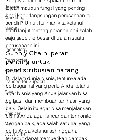
Supply Chain itu? Apakah memilih 
Jakarta
tujuan maupun fungsi yang penting 
bagi keberlangsungan perusahaan itu 
Marketing
sendiri? Untuk itu, mari kita ketahui 
Media
lebih lanjut tentang peranan dari salah 
satu aspek terbesar di dalam suatu 
Shipper
perusahaan ini. 
Technology
Supply Chain, peran 
Transporter
penting untuk 
pendistribusian barang 
Vendor
Di dalam dunia bisnis, tentunya ada 
Transporter Support
berbagai hal yang perlu Anda ketahui 
Blog
agar bisnis yang Anda jalankan bisa 
berhasil dan membuahkan hasil yang 
Vendor
baik. Selain itu agar bisa menjalankan 
Shipper
bisnis Anda agar lancar dan termonitor 
dengan baik, ada salah satu hal yang 
Media
perlu Anda ketahui sehingga hal 
COVID-19
tersebut dapat memberikan dampak 