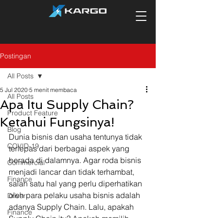
Postingan
All Posts
5 Jul 2020
5 menit membaca
All Posts
Apa Itu Supply Chain?
Product Feature
Ketahui Fungsinya!
Blog
Dunia bisnis dan usaha tentunya tidak 
COVID-19
terlepas dari berbagai aspek yang 
berada di dalamnya. Agar roda bisnis 
Commercial
menjadi lancar dan tidak terhambat, 
Finance
salah satu hal yang perlu diperhatikan 
oleh para pelaku usaha bisnis adalah 
Driver
adanya Supply Chain. Lalu, apakah 
Finance