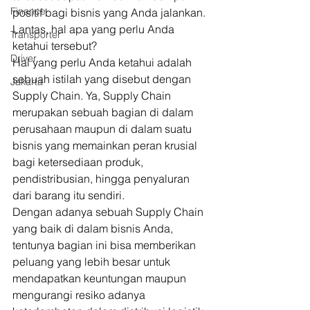
Finance
positif bagi bisnis yang Anda jalankan. 
Lantas, hal apa yang perlu Anda 
Transporter
ketahui tersebut? 
Driver
Hal yang perlu Anda ketahui adalah 
sebuah istilah yang disebut dengan 
Jakarta
Supply Chain. Ya, Supply Chain 
merupakan sebuah bagian di dalam 
perusahaan maupun di dalam suatu 
bisnis yang memainkan peran krusial 
bagi ketersediaan produk, 
pendistribusian, hingga penyaluran 
dari barang itu sendiri. 
Dengan adanya sebuah Supply Chain 
yang baik di dalam bisnis Anda, 
tentunya bagian ini bisa memberikan 
peluang yang lebih besar untuk 
mendapatkan keuntungan maupun 
mengurangi resiko adanya 