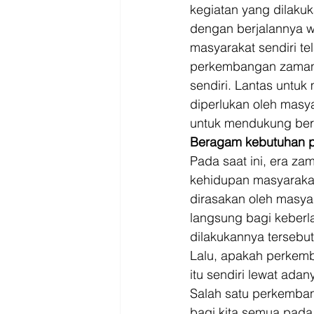
Driver
Jakarta
kegiatan yang dilakuka
dengan berjalannya w
masyarakat sendiri t
perkembangan zaman y
sendiri. Lantas untu
diperlukan oleh masya
untuk mendukung berb
Beragam kebutuhan p
Pada saat ini, era z
kehidupan masyarakat
dirasakan oleh masyar
langsung bagi keberl
dilakukannya tersebut
Lalu, apakah perkemb
itu sendiri lewat adan
Salah satu perkemba
bagi kita semua pada