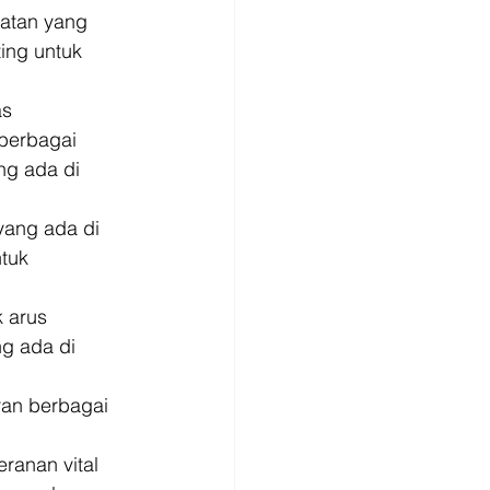
atan yang 
ing untuk 
as 
berbagai 
ng ada di 
yang ada di 
tuk 
 arus 
g ada di 
ran berbagai 
ranan vital 