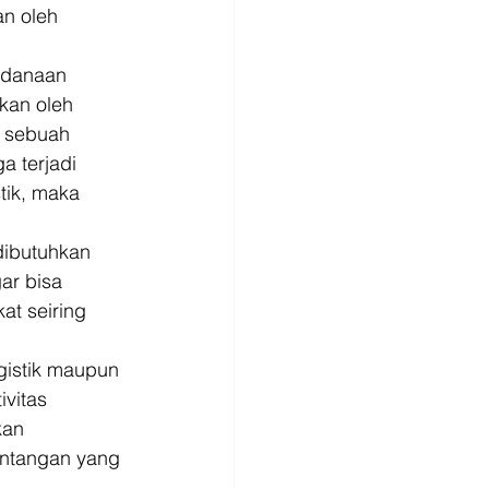
n oleh 
ndanaan 
kan oleh 
i sebuah 
a terjadi 
tik, maka 
dibutuhkan 
ar bisa 
t seiring 
gistik maupun 
vitas 
kan 
antangan yang 