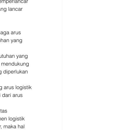
 memperlancar 
ang lancar 
jaga arus 
uhan yang 
utuhan yang 
g mendukung 
g diperlukan 
arus logistik 
dari arus 
tas 
n logistik 
, maka hal 