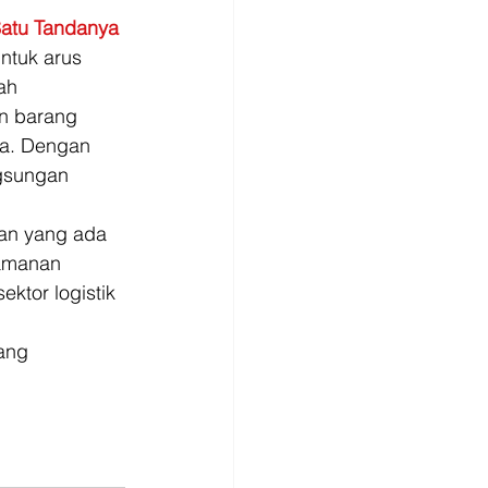
Satu Tandanya
ntuk arus 
ah 
n barang 
da. Dengan 
gsungan 
aan yang ada 
eamanan 
tor logistik 
ang 