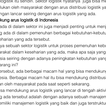
logistik itu sendiri. Sektor logistik nyatanya  juga bisa
ukan oleh masyarakat dengan arus distribusi logistik y
ngan lancar seiring dengan arus logistik yang ada. 
ung arus logistik di Indonesia
rada di dalam sektor ini juga menjadi penting untuk men
g ada di dalam pemenuhan berbagai kebutuhan-kebut
harian yang ada tersebut. 
ya sebuah sektor logistik untuk proses pemenuhan keb
arakat dalam keseharian yang ada, maka apa saja yan
nesia seiring dengan adanya peningkatan kebutuhan yan
arang ini? 
ersebut, ada berbagai macam hal yang bisa mendukung 
sia. Berbagai macam hal itu bisa mendukung distribusi 
kan oleh masyarakat pada saat seperti sekarang. 
isa mendukung arus logistik yang lancar di tengah aktivi
 ada tersebut adalah dengan adanya sebuah manajeme
iliki manajemen logistik yang baik dan juga terstruktur