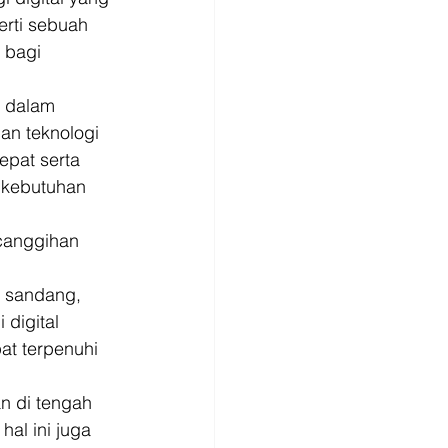
erti sebuah 
 bagi 
i dalam 
an teknologi 
epat serta 
 kebutuhan 
canggihan 
 sandang, 
digital 
at terpenuhi 
n di tengah 
al ini juga 