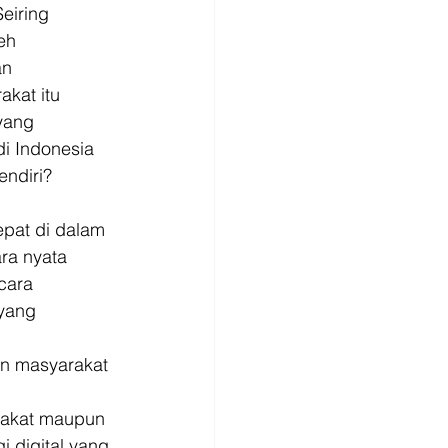
eiring 
eh 
n 
kat itu 
yang 
di Indonesia 
ndiri? 
epat di dalam 
ra nyata 
cara 
yang 
n masyarakat 
rakat maupun 
 digital yang 