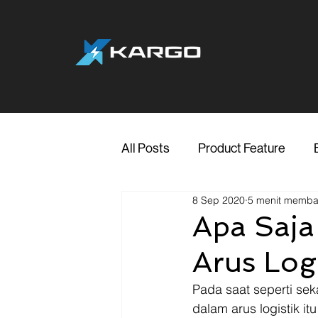
All Posts
Product Feature
8 Sep 2020
5 menit memb
Jakarta
Marketing
Me
Apa Saj
Arus Logi
Transporter Support
Blog
Pada saat seperti sek
dalam arus logistik i