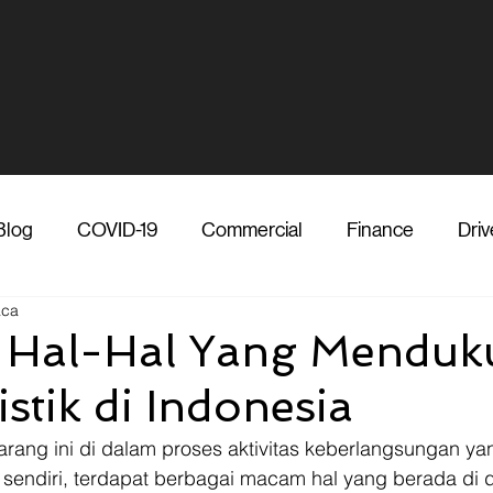
Blog
COVID-19
Commercial
Finance
Driv
aca
dia
Shipper
Technology
Transporter
Ve
a Hal-Hal Yang Mendu
stik di Indonesia
Vendor
Shipper
Media
COVID-19
F
arang ini di dalam proses aktivitas keberlangsungan ya
tu sendiri, terdapat berbagai macam hal yang berada di