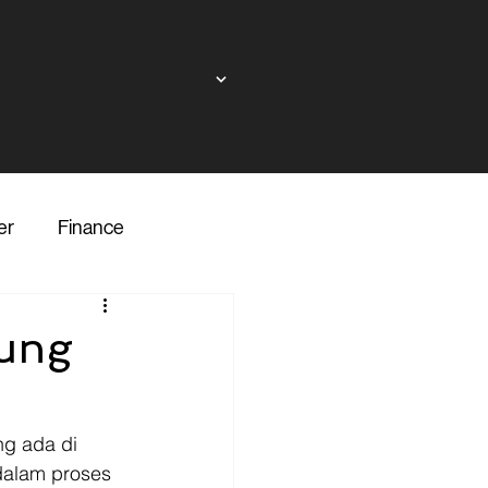
er
Finance
ndor
kung
inance
Transporter
ng ada di 
 dalam proses 