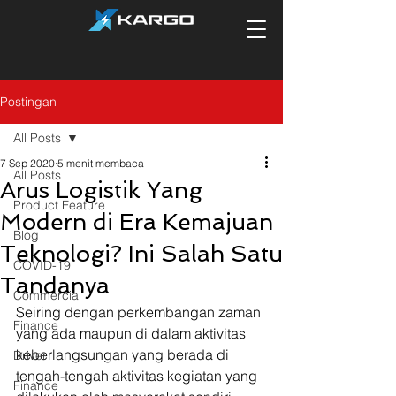
Postingan
All Posts
7 Sep 2020
5 menit membaca
All Posts
Arus Logistik Yang
Product Feature
Modern di Era Kemajuan
Blog
Teknologi? Ini Salah Satu
COVID-19
Tandanya
Commercial
Seiring dengan perkembangan zaman 
Finance
yang ada maupun di dalam aktivitas 
keberlangsungan yang berada di 
Driver
tengah-tengah aktivitas kegiatan yang 
Finance