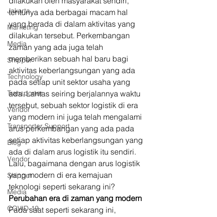
dilakukan oleh masyarakat sendiri, 
Jakarta
tentunya ada berbagai macam hal 
yang berada di dalam aktivitas yang 
Marketing
dilakukan tersebut. Perkembangan 
Media
zaman yang ada juga telah 
memberikan sebuah hal baru bagi 
Shipper
aktivitas keberlangsungan yang ada 
Technology
pada setiap unit sektor usaha yang 
Transporter
ada. Lantas seiring berjalannya waktu 
tersebut, sebuah sektor logistik di era 
Vendor
yang modern ini juga telah mengalami 
Transporter Support
arus perkembangan yang ada pada 
setiap aktivitas keberlangsungan yang 
Blog
ada di dalam arus logistik itu sendiri. 
Vendor
Lalu, bagaimana dengan arus logistik 
yang modern di era kemajuan 
Shipper
teknologi seperti sekarang ini? 
Media
Perubahan era di zaman yang modern
COVID-19
Pada saat seperti sekarang ini, 