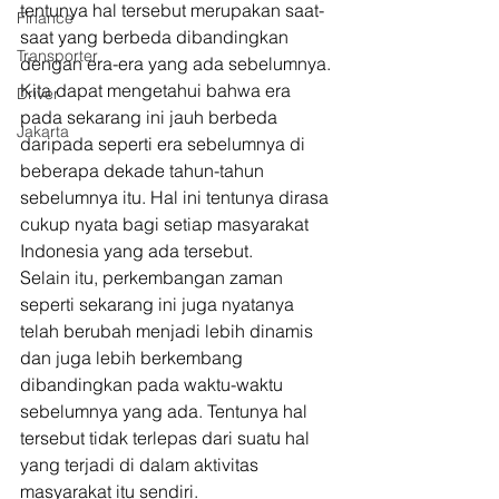
tentunya hal tersebut merupakan saat-
Finance
saat yang berbeda dibandingkan 
Transporter
dengan era-era yang ada sebelumnya. 
Kita dapat mengetahui bahwa era 
Driver
pada sekarang ini jauh berbeda 
Jakarta
daripada seperti era sebelumnya di 
beberapa dekade tahun-tahun 
sebelumnya itu. Hal ini tentunya dirasa 
cukup nyata bagi setiap masyarakat 
Indonesia yang ada tersebut. 
Selain itu, perkembangan zaman 
seperti sekarang ini juga nyatanya 
telah berubah menjadi lebih dinamis 
dan juga lebih berkembang 
dibandingkan pada waktu-waktu 
sebelumnya yang ada. Tentunya hal 
tersebut tidak terlepas dari suatu hal 
yang terjadi di dalam aktivitas 
masyarakat itu sendiri. 