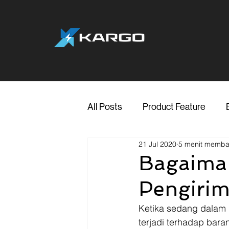
All Posts
Product Feature
21 Jul 2020
5 menit memb
Jakarta
Marketing
Me
Bagaiman
Pengirim
Transporter Support
Blog
Ketika sedang dalam 
terjadi terhadap bara