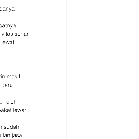
adanya 
patnya 
vitas sehari-
 lewat 
n masif 
 baru 
an oleh 
aket lewat 
n sudah 
lan jasa 