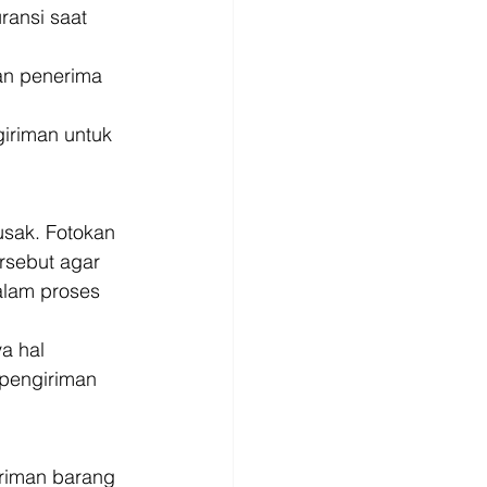
ransi saat 
an penerima 
giriman untuk 
sak. Fotokan 
rsebut agar 
alam proses 
a hal 
 pengiriman 
riman barang 