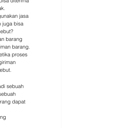
isa diterima 
k. 
unakan jasa 
juga bisa 
ebut? 
an barang 
iman barang. 
tika proses 
iriman 
ebut. 
adi sebuah 
 sebuah 
arang dapat 
 
ang 