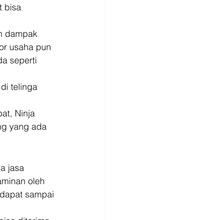
 bisa 
an dampak 
tor usaha pun 
a seperti 
i telinga 
at, Ninja 
ng yang ada 
a jasa 
aminan oleh 
 dapat sampai 