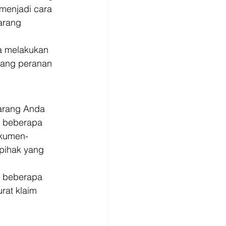
menjadi cara 
arang 
a melakukan 
gang peranan 
arang Anda 
 beberapa 
okumen-
pihak yang 
h beberapa 
rat klaim 