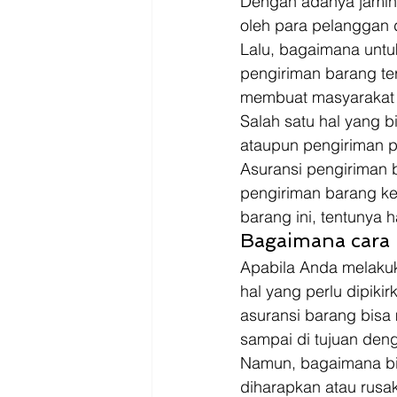
Dengan adanya jamina
oleh para pelanggan d
Lalu, bagaimana unt
pengiriman barang te
membuat masyarakat t
Salah satu hal yang b
ataupun pengiriman p
Asuransi pengiriman 
pengiriman barang ke
barang ini, tentunya 
Bagaimana cara 
Apabila Anda melakuk
hal yang perlu dipiki
asuransi barang bisa
sampai di tujuan den
Namun, bagaimana bil
diharapkan atau rusa