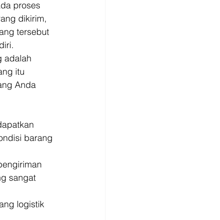
ada proses 
ng dikirim, 
ang tersebut 
iri. 
 adalah 
ng itu 
yang Anda 
dapatkan 
ndisi barang 
pengiriman 
ng sangat 
ng logistik 