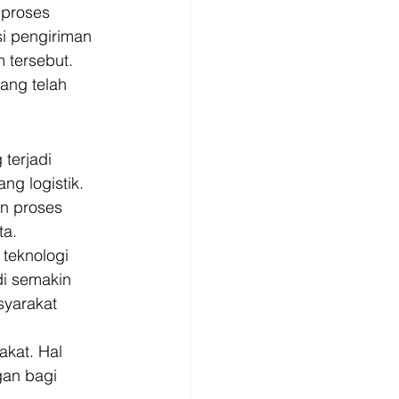
 proses 
i pengiriman 
 tersebut. 
ang telah 
terjadi 
ng logistik. 
n proses 
a. 
teknologi 
di semakin 
syarakat 
kat. Hal 
an bagi 