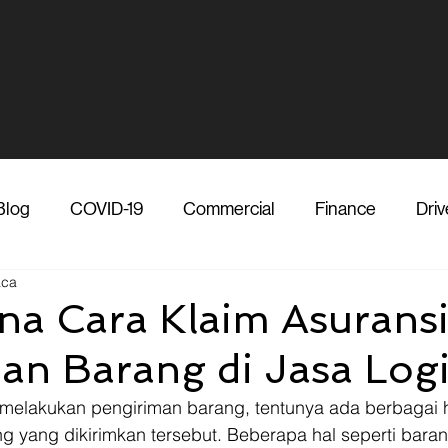
Blog
COVID-19
Commercial
Finance
Driv
aca
dia
Shipper
Technology
Transporter
Ve
a Cara Klaim Asuransi
an Barang di Jasa Logi
Vendor
Shipper
Media
COVID-19
F
melakukan pengiriman barang, tentunya ada berbagai h
ng yang dikirimkan tersebut. Beberapa hal seperti baran