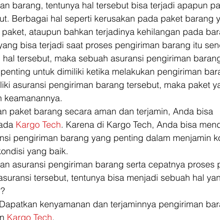
n barang, tentunya hal tersebut bisa terjadi apapun p
t. Berbagai hal seperti kerusakan pada paket barang ya
 paket, ataupun bahkan terjadinya kehilangan pada bar
ang bisa terjadi saat proses pengiriman barang itu send
hal tersebut, maka sebuah asuransi pengiriman barang
penting untuk dimiliki ketika melakukan pengiriman bara
liki asuransi pengiriman barang tersebut, maka paket 
in keamanannya. 
n paket barang secara aman dan terjamin, Anda bisa 
ada 
Kargo Tech
. Karena di Kargo Tech, Anda bisa men
nsi pengiriman barang yang penting dalam menjamin ko
ndisi yang baik. 
n asuransi pengiriman barang serta cepatnya proses 
suransi tersebut, tentunya bisa menjadi sebuah hal ya
? 
 Dapatkan kenyamanan dan terjaminnya pengiriman bara
n 
Kargo Tech
.