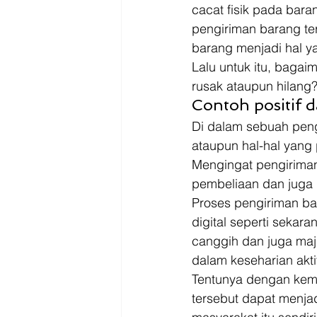
Driver
Jakarta
cacat fisik pada bara
pengiriman barang te
barang menjadi hal y
Lalu untuk itu, bagai
rusak ataupun hilang?
Contoh positif 
Di dalam sebuah peng
ataupun hal-hal yang 
Mengingat pengiriman
pembeliaan dan juga p
Proses pengiriman ba
digital seperti sekar
canggih dan juga maj
dalam keseharian akti
Tentunya dengan kema
tersebut dapat menja