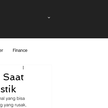
er
Finance
ndor
 Saat
stik
inance
Transporter
al yang bisa 
g yang rusak, 