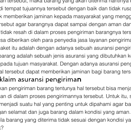
n tersebut, maka barang yang akan diterima nantinya b
i tempat tujuannya tersebut dengan baik dan tidak rusa
uk memberikan jaminan kepada masyarakat yang mengg
rsebut agar barangnya dapat sampai dengan aman dan 
idak resah di dalam proses pengiriman barangnya ters
isa diberikan oleh para penyedia jasa layanan pengirim
aket itu adalah dengan adanya sebuah asuransi pengir
barang adalah sebuah jenis asuransi yang dibutuhkan ke
pada tujuan masyarakat. Dengan adanya asuransi peng
hal tersebut dapat memberikan jaminan bagi barang ters
klaim asuransi pengirima
n
an pengiriman barang tentunya hal tersebut bisa menj
rkan di dalam proses pengirimannya tersebut. Untuk itu,
 menjadi suatu hal yang penting untuk dipahami agar b
gan selamat dan juga barang dalam kondisi yang aman.
a barang yang diterima tidak sesuai dengan kondisi y
k? 