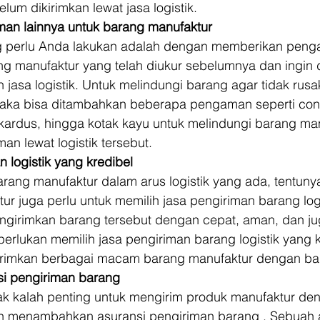
elum dikirimkan lewat jasa logistik. 
an lainnya untuk barang manufaktur
ng perlu Anda lakukan adalah dengan memberikan pen
g manufaktur yang telah diukur sebelumnya dan ingin d
asa logistik. Untuk melindungi barang agar tidak rusa
maka bisa ditambahkan beberapa pengaman seperti con
 kardus, hingga kotak kayu untuk melindungi barang ma
an lewat logistik tersebut. 
an logistik yang kredibel
rang manufaktur dalam arus logistik yang ada, tentuny
ur juga perlu untuk memilih jasa pengiriman barang log
ngirimkan barang tersebut dengan cepat, aman, dan jug
iperlukan memilih jasa pengiriman barang logistik yang 
rimkan berbagai macam barang manufaktur dengan bai
i pengiriman barang
dak kalah penting untuk mengirim produk manufaktur den
an menambahkan asuransi pengiriman barang . Sebuah 