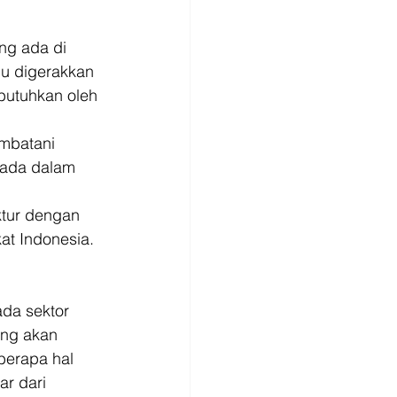
ng ada di 
u digerakkan 
butuhkan oleh 
embatani 
 ada dalam 
tur dengan 
at Indonesia. 
da sektor 
ng akan 
berapa hal 
r dari 