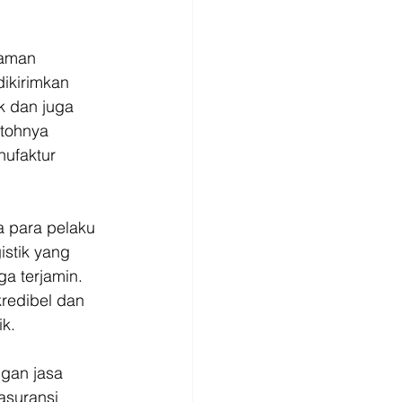
gaman 
ikirimkan 
k dan juga 
tohnya 
nufaktur 
a para pelaku 
istik yang 
a terjamin. 
kredibel dan 
k. 
gan jasa 
asuransi 