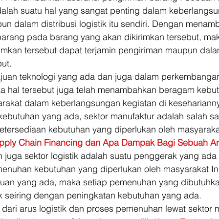
alah suatu hal yang sangat penting dalam keberlangs
pun dalam distribusi logistik itu sendiri. Dengan menam
barang pada barang yang akan dikirimkan tersebut, ma
rimkan tersebut dapat terjamin pengiriman maupun dala
ut. 
uan teknologi yang ada dan juga dalam perkembanga
a hal tersebut juga telah menambahkan beragam kebu
arakat dalam keberlangsungan kegiatan di kesehariannya
ebutuhan yang ada, sektor manufaktur adalah salah sat
etersediaan kebutuhan yang diperlukan oleh masyaraka
upply Chain Financing dan Apa Dampak Bagi Sebuah Aru
 juga sektor logistik adalah suatu penggerak yang ada 
nuhan kebutuhan yang diperlukan oleh masyarakat In
uan yang ada, maka setiap pemenuhan yang dibutuhka
k seiring dengan peningkatan kebutuhan yang ada. 
dari arus logistik dan proses pemenuhan lewat sektor m