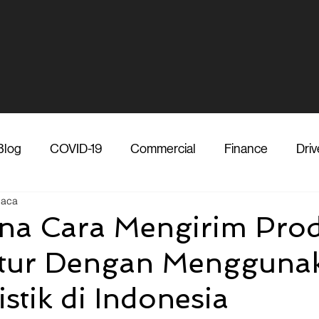
Blog
COVID-19
Commercial
Finance
Driv
baca
dia
Shipper
Technology
Transporter
Ve
na Cara Mengirim Pro
tur Dengan Mengguna
Vendor
Shipper
Media
COVID-19
F
stik di Indonesia