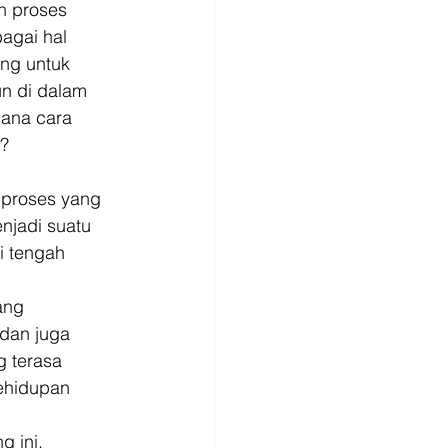
n proses 
agai hal 
ing untuk 
n di dalam 
mana cara 
? 
 proses yang 
njadi suatu 
i tengah 
ang 
dan juga 
 terasa 
ehidupan 
 ini, 