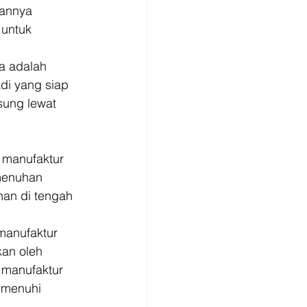
annya 
 untuk 
a adalah 
i yang siap 
sung lewat 
 
 manufaktur 
menuhan 
an di tengah 
manufaktur 
an oleh 
 manufaktur 
emenuhi 