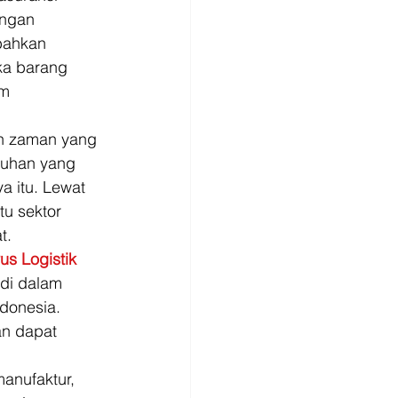
ungan 
bahkan 
ka barang 
m 
n zaman yang 
tuhan yang 
 itu. Lewat 
u sektor 
t. 
s Logistik
di dalam 
donesia. 
n dapat 
anufaktur, 