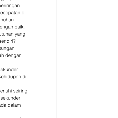
eriringan 
ecepatan di 
enuhan 
engan baik. 
utuhan yang 
endiri? 
gsungan 
lah dengan 
sekunder 
kehidupan di 
nuhi seiring 
 sekunder 
ada dalam 