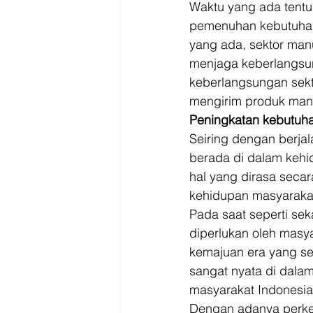
Driver
Jakarta
Waktu yang ada tent
pemenuhan kebutuhan 
yang ada, sektor manu
menjaga keberlangsu
keberlangsungan sekt
mengirim produk manu
Peningkatan kebutuh
Seiring dengan berja
berada di dalam kehi
hal yang dirasa secar
kehidupan masyarakat 
Pada saat seperti se
diperlukan oleh masy
kemajuan era yang se
sangat nyata di dala
masyarakat Indonesia
Dengan adanya perke