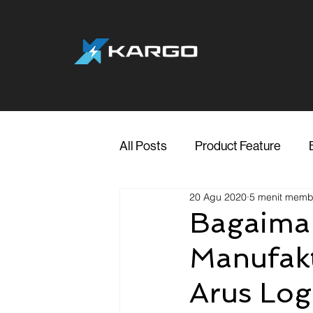
All Posts
Product Feature
20 Agu 2020
5 menit mem
Jakarta
Marketing
Me
Bagaima
Manufak
Transporter Support
Blog
Arus Logi