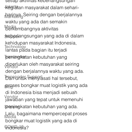
setiap aktivitas keberlangsungan 
Jakarta
kegiatan masyarakat dalam sehari-
harinya. Seiring dengan berjalannya 
Marketing
waktu yang ada dan semakin 
Media
berkembangnya aktivitas 
keberlangsungan yang ada di dalam 
Shipper
kehidupan masyarakat Indonesia, 
Technology
lantas pada bagian itu terjadi 
Transporter
peningkatan kebutuhan yang 
diperlukan oleh masyarakat seiring 
Vendor
dengan berjalannya waktu yang ada. 
Transporter Support
Dan untuk menyiasati hal tersebut, 
proses bongkar muat logistik yang ada 
Blog
di Indonesia bisa menjadi sebuah 
Vendor
jawaban yang tepat untuk memenuhi 
peningkatan kebutuhan yang ada. 
Shipper
Lalu, bagaimana mempercepat proses 
Media
bongkar muat logistik yang ada di 
COVID-19
Indonesia? 