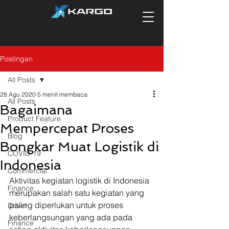
Postingan
All Posts
28 Agu 2020
5 menit membaca
All Posts
Bagaimana
Product Feature
Mempercepat Proses
Blog
Bongkar Muat Logistik di
COVID-19
Indonesia
Commercial
Aktivitas kegiatan logistik di Indonesia 
Finance
merupakan salah satu kegiatan yang 
paling diperlukan untuk proses 
Driver
keberlangsungan yang ada pada 
Finance