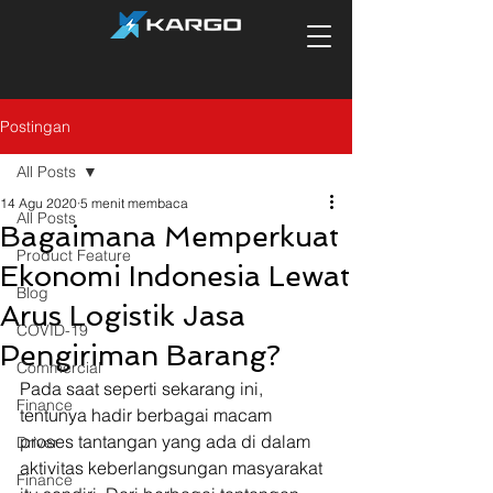
Postingan
All Posts
14 Agu 2020
5 menit membaca
All Posts
Bagaimana Memperkuat
Product Feature
Ekonomi Indonesia Lewat
Blog
Arus Logistik Jasa
COVID-19
Pengiriman Barang?
Commercial
Pada saat seperti sekarang ini, 
Finance
tentunya hadir berbagai macam 
proses tantangan yang ada di dalam 
Driver
aktivitas keberlangsungan masyarakat 
Finance