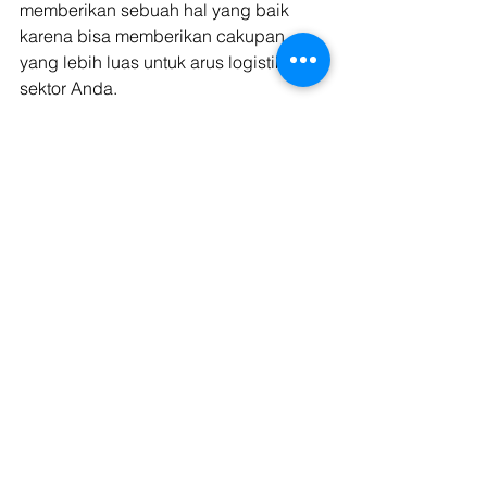
memberikan sebuah hal yang baik 
karena bisa memberikan cakupan 
yang lebih luas untuk arus logistik 
sektor Anda. 
Perkembangan era waktu yang 
semakin modern dan juga semakin 
maju ini tentunya menjadi sebuah hal 
yang cukup dirasa oleh masyarakat 
Indonesia secara umum. Namun 
meskipun terdapat sebuah 
perkembangan yang ada, maka akan 
dibarengi juga dengan sebuah 
tantangan yang ada di dalamnya 
tersebut sehingga memerlukan sebuah 
strategi agar bisa menghadapi 
tantangan tersebut. 
Seiring dengan berjalannya waktu 
yang ada, sektor ekonomi tentunya 
pada saat ini telah mengalami 