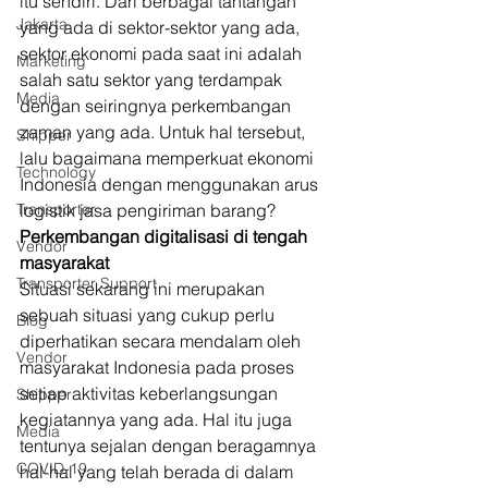
itu sendiri. Dari berbagai tantangan 
Jakarta
yang ada di sektor-sektor yang ada, 
sektor ekonomi pada saat ini adalah 
Marketing
salah satu sektor yang terdampak 
Media
dengan seiringnya perkembangan 
zaman yang ada. Untuk hal tersebut, 
Shipper
lalu bagaimana memperkuat ekonomi 
Technology
Indonesia dengan menggunakan arus 
Transporter
logistik jasa pengiriman barang? 
Perkembangan digitalisasi di tengah 
Vendor
masyarakat
Transporter Support
Situasi sekarang ini merupakan 
sebuah situasi yang cukup perlu 
Blog
diperhatikan secara mendalam oleh 
Vendor
masyarakat Indonesia pada proses 
setiap aktivitas keberlangsungan 
Shipper
kegiatannya yang ada. Hal itu juga 
Media
tentunya sejalan dengan beragamnya 
COVID-19
hal-hal yang telah berada di dalam 