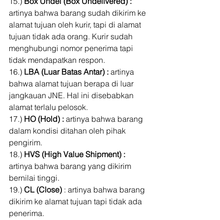
15.) 
Box Undel (Box Undelivered) :
artinya bahwa barang sudah dikirim ke 
alamat tujuan oleh kurir, tapi di alamat 
tujuan tidak ada orang. Kurir sudah 
menghubungi nomor penerima tapi 
tidak mendapatkan respon. 
16.) 
LBA (Luar Batas Antar) :
 artinya 
bahwa alamat tujuan berapa di luar 
jangkauan JNE. Hal ini disebabkan 
alamat terlalu pelosok. 
17.) 
HO (Hold) : 
artinya bahwa barang 
dalam kondisi ditahan oleh pihak 
pengirim. 
18.) 
HVS (High Value Shipment) :
artinya bahwa barang yang dikirim 
bernilai tinggi. 
19.) 
CL (Close) 
: artinya bahwa barang 
dikirim ke alamat tujuan tapi tidak ada 
penerima. 