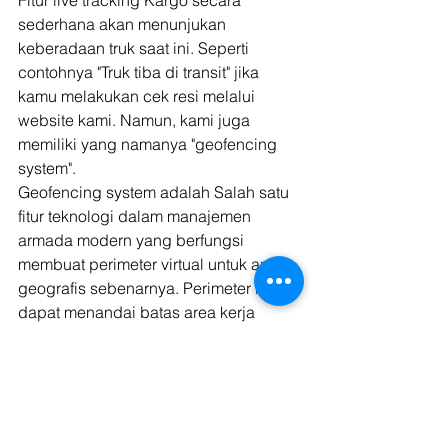
Fitur live tracking Kargo secara 
sederhana akan menunjukan 
keberadaan truk saat ini. Seperti 
contohnya "Truk tiba di transit" jika 
kamu melakukan cek resi melalui 
website kami. Namun, kami juga 
memiliki yang namanya "geofencing 
system".  
Geofencing system adalah Salah satu 
fitur teknologi dalam manajemen 
armada modern yang berfungsi 
membuat perimeter virtual untuk area 
geografis sebenarnya. Perimeter ini 
dapat menandai batas area kerja 
kendaraan armada dan memastikan 
kamu mengetahui dengan akurat 
aktivitas pengemudi. Contohnya 
seperti google maps jika kamu sedang 
menuju alamat yang dicantumkan ke 