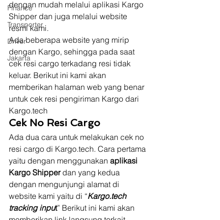
dengan mudah melalui aplikasi Kargo 
Finance
Shipper dan juga melalui website 
Transporter
resmi kami.  
Ada beberapa website yang mirip 
Driver
dengan Kargo, sehingga pada saat 
Jakarta
cek resi cargo terkadang resi tidak 
keluar. Berikut ini kami akan 
memberikan halaman web yang benar 
untuk cek resi pengiriman Kargo dari 
Kargo.tech 
Cek No Resi Cargo
Ada dua cara untuk melakukan cek no 
resi cargo di Kargo.tech. Cara pertama 
yaitu dengan menggunakan 
aplikasi 
Kargo Shipper
 dan yang kedua 
dengan mengunjungi alamat di 
website kami yaitu di “
Kargo.tech 
tracking inpu
t
” Berikut ini kami akan 
memberikan link langsung terkait 