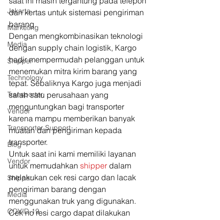
saat ini masih tergantung pada telepon 
Jakarta
dan kertas untuk sistemasi pengiriman 
barang.  
Marketing
Dengan mengkombinasikan teknologi 
Media
dengan supply chain logistik, Kargo 
hadir mempermudah pelanggan untuk 
Shipper
menemukan mitra kirim barang yang 
Technology
tepat. Sebaliknya Kargo juga menjadi 
Transporter
salah satu perusahaan yang 
menguntungkan bagi transporter 
Vendor
karena mampu memberikan banyak 
Transporter Support
muatan dan pengiriman kepada 
transporter. 
Blog
Untuk saat ini kami memiliki layanan 
Vendor
untuk memudahkan 
shipper 
dalam 
melakukan cek resi cargo dan lacak 
Shipper
pengiriman barang dengan 
Media
menggunakan truk yang digunakan. 
COVID-19
Cek no resi cargo dapat dilakukan 