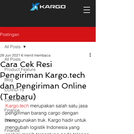
Postingan
All Posts
28 Jun 2021
6 menit membaca
All Posts
Cara Cek Resi
Product Feature
Pengiriman Kargo.tech
Blog
dan Pengiriman Online
COVID-19
(Terbaru)
Commercial
Kargo.tech
 merupakan salah satu jasa 
Finance
pengiriman barang cargo dengan 
menggunakan truk. Kargo hadir untuk 
Driver
mengubah logistik Indonesia yang 
Finance