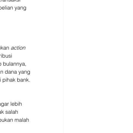
elian yang 
ukan 
action 
ibusi 
p bulannya, 
an dana yang 
 pihak bank. 
gar lebih 
k salah 
bukan malah 