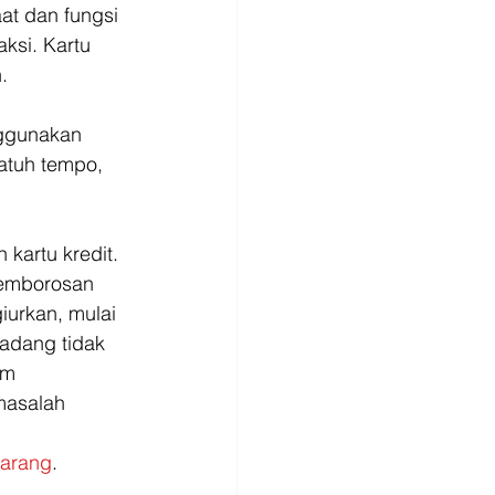
at dan fungsi 
si. Kartu 
. 
ggunakan 
atuh tempo, 
kartu kredit. 
pemborosan 
urkan, mulai 
 kadang tidak 
am 
masalah 
karang
.