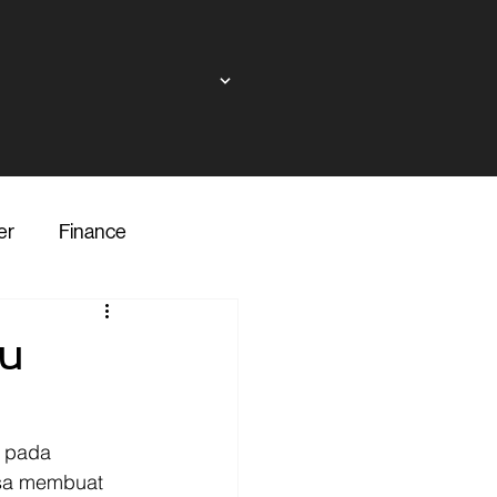
er
Finance
ndor
u
inance
Transporter
u pada 
isa membuat 