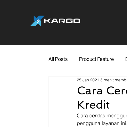
All Posts
Product Feature
25 Jan 2021
5 menit memb
Jakarta
Marketing
Me
Cara Ce
Kredit
Transporter Support
Blog
Cara cerdas mengguna
pengguna layanan ini.