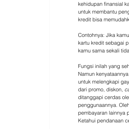
Driver
Jakarta
kehidupan finansial k
untuk membantu peng
kredit bisa memudahk
Contohnya: Jika kam
kartu kredit sebagai 
kamu sama sekali tid
Fungsi inilah yang se
Namun kenyataannya, 
untuk melengkapi gay
dari promo, diskon, 
c
ditanggapi cerdas ol
penggunaannya. Oleh 
pembayaran lainnya pa
Ketahui pendanaan ce