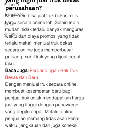
yang ingin jual truk bekas 
Finance
perusahaan?
Transporter
Kini, kamu bisa jual truk bekas milik 
kamu secara online loh. Selain lebih 
Driver
mudah, tidak terlalu banyak menguras 
Jakarta
waktu dan biaya promosi yang tidak 
terlalu mahal, menjual truk bekas 
secara online juga memperbesar 
peluang mobil truk yang dijual cepat 
laku. 
Baca Juga:
Perbandingan Beli Truk 
Bekas dan Baru
Dengan menjual truk secara online, 
membuat kesempatan baru bagi 
penjual truk untuk mendapatkan harga 
jual yang tinggi dengan penawaran 
yang begitu cepat. Melalui online, 
penjualan memang tidak akan kenal 
waktu, jangkauan dan juga koneksi. 