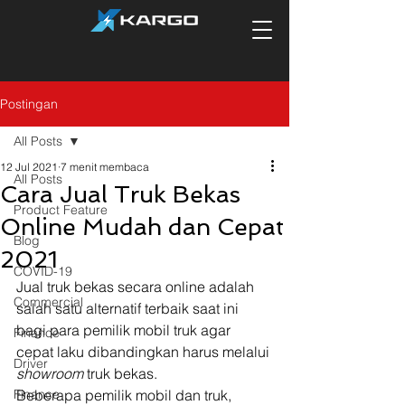
Postingan
All Posts
12 Jul 2021
7 menit membaca
All Posts
Cara Jual Truk Bekas
Product Feature
Online Mudah dan Cepat
Blog
2021
COVID-19
Jual truk bekas secara online adalah 
Commercial
salah satu alternatif terbaik saat ini 
bagi para pemilik mobil truk agar 
Finance
cepat laku dibandingkan harus melalui 
Driver
showroom
 truk bekas. 
Finance
Beberapa pemilik mobil dan truk, 