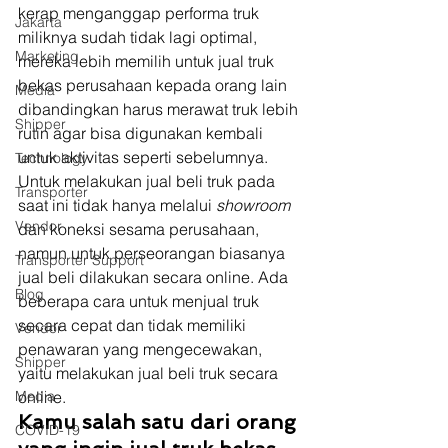
kerap menganggap performa truk 
Jakarta
miliknya sudah tidak lagi optimal, 
Marketing
mereka lebih memilih untuk jual truk 
bekas perusahaan kepada orang lain 
Media
dibandingkan harus merawat truk lebih 
Shipper
rutin agar bisa digunakan kembali 
untuk aktivitas seperti sebelumnya. 
Technology
Untuk melakukan jual beli truk pada 
Transporter
saat ini tidak hanya melalui 
showroom 
Vendor
dan koneksi sesama perusahaan, 
namun untuk perseorangan biasanya 
Transporter Support
jual beli dilakukan secara online. Ada 
Blog
beberapa cara untuk menjual truk 
secara cepat dan tidak memiliki 
Vendor
penawaran yang mengecewakan, 
Shipper
yaitu melakukan jual beli truk secara 
Media
online. 
Kamu salah satu dari orang 
COVID-19