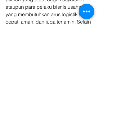
ataupun para pelaku bisnis usaha 
yang membutuhkan arus logistik yang 
cepat, aman, dan juga terjamin. Selain 
itu, pengiriman barang dalam skala 
partai besar juga dapat memberikan 
keuntungan yang baik bagi para 
pelaku usaha karena dapat 
mengirimkan barang jumlah besar 
dalam sekali kirim. 
Baca juga: 
Tips Menjalankan Strategi 
Logistik dan Pengelolaan Manajemen 
Aset
Untuk membantu mobilitas arus 
pengiriman yang baik untuk 
kelancaran bisnis Anda dalam 
mengirimkan barang logistik dalam 
skala partai besar, tentunya diperlukan 
juga layanan pengiriman yang dapat 