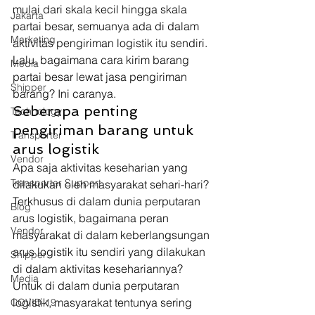
mulai dari skala kecil hingga skala 
Jakarta
partai besar, semuanya ada di dalam 
Marketing
aktivitas pengiriman logistik itu sendiri. 
Lalu, bagaimana cara kirim barang 
Media
partai besar lewat jasa pengiriman 
Shipper
barang? Ini caranya. 
Seberapa penting 
Technology
pengiriman barang untuk 
Transporter
arus logistik 
Vendor
Apa saja aktivitas keseharian yang 
Transporter Support
dilakukan oleh masyarakat sehari-hari? 
Terkhusus di dalam dunia perputaran 
Blog
arus logistik, bagaimana peran 
Vendor
masyarakat di dalam keberlangsungan 
arus logistik itu sendiri yang dilakukan 
Shipper
di dalam aktivitas kesehariannya? 
Media
Untuk di dalam dunia perputaran 
logistik, masyarakat tentunya sering 
COVID-19