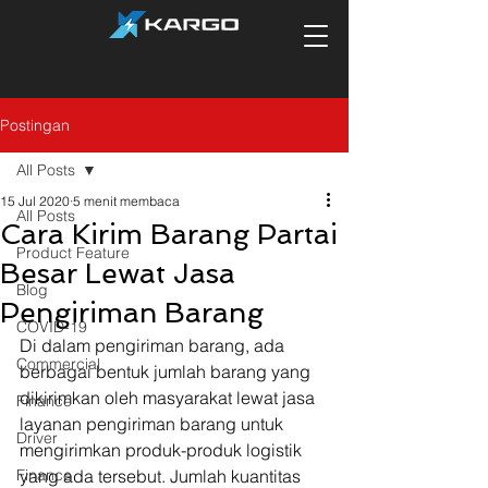
Postingan
All Posts
15 Jul 2020
5 menit membaca
All Posts
Cara Kirim Barang Partai
Product Feature
Besar Lewat Jasa
Blog
Pengiriman Barang
COVID-19
Di dalam pengiriman barang, ada 
Commercial
berbagai bentuk jumlah barang yang 
dikirimkan oleh masyarakat lewat jasa 
Finance
layanan pengiriman barang untuk 
Driver
mengirimkan produk-produk logistik 
Finance
yang ada tersebut. Jumlah kuantitas 