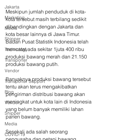
Jakarta
Meskipun jumlah penduduk di kota-
Marketing
kota tersebut masih terbilang sedikit 
dibandingkan dengan Jakarta dan 
Media
kota besar lainnya di Jawa Timur. 
Shipper
Badan Pusat Statistik Indonesia telah 
mencatat ada sekitar 1juta 400 ribu 
Technology
produksi bawang merah dan 21.150 
Transporter
produksi bawang putih.
Vendor
Banyaknya produksi bawang tersebut 
Transporter Support
tentu akan terus mengakibatkan 
Blog
pengiriman distribusi bawang akan 
meningkat untuk kota lain di Indonesia 
Vendor
yang belum banyak memiliki lahan 
Shipper
panen bawang.
Media
Sesekali ada salah seorang 
COVID-19
pengusaha dan petani bawang 