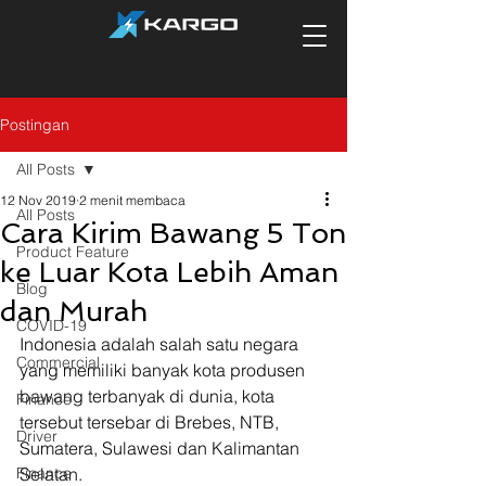
Postingan
All Posts
12 Nov 2019
2 menit membaca
All Posts
Cara Kirim Bawang 5 Ton
Product Feature
ke Luar Kota Lebih Aman
Blog
dan Murah
COVID-19
Indonesia adalah salah satu negara 
Commercial
yang memiliki banyak kota produsen 
bawang terbanyak di dunia, kota 
Finance
tersebut tersebar di Brebes, NTB, 
Driver
Sumatera, Sulawesi dan Kalimantan 
Finance
Selatan.