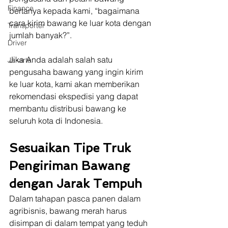
Finance
bertanya kepada kami, “bagaimana 
cara kirim bawang ke luar kota dengan 
Transporter
jumlah banyak?”.
Driver
Jika Anda adalah salah satu 
Jakarta
pengusaha bawang yang ingin kirim 
ke luar kota, kami akan memberikan 
rekomendasi ekspedisi yang dapat 
membantu distribusi bawang ke 
seluruh kota di Indonesia.
Sesuaikan Tipe Truk 
Pengiriman Bawang 
dengan Jarak Tempuh
Dalam tahapan pasca panen dalam 
agribisnis, bawang merah harus 
disimpan di dalam tempat yang teduh 