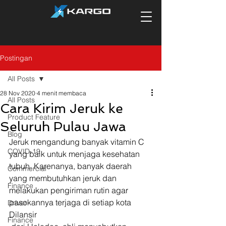
Postingan
All Posts
28 Nov 2020
4 menit membaca
All Posts
Cara Kirim Jeruk ke
Product Feature
Seluruh Pulau Jawa
Blog
Jeruk mengandung banyak vitamin C 
COVID-19
yang baik untuk menjaga kesehatan 
tubuh. Karenanya, banyak daerah 
Commercial
yang membutuhkan jeruk dan 
Finance
melakukan pengiriman rutin agar 
pasokannya terjaga di setiap kota 
Driver
Dilansir
Finance