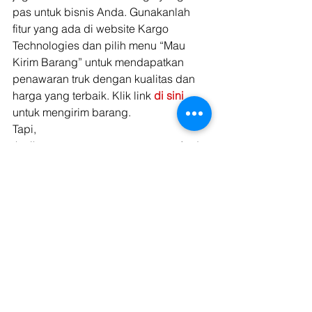
pas untuk bisnis Anda. Gunakanlah 
fitur yang ada di website Kargo 
Technologies dan pilih menu “Mau 
Kirim Barang” untuk mendapatkan 
penawaran truk dengan kualitas dan 
harga yang terbaik. Klik link 
di sini
untuk mengirim barang. 
Tapi,
 ketika penawaran pertama yang Anda 
dapatkan dirasa terlalu mahal, Anda 
bisa menggunakan fitur lain dari Kargo 
Technologies. Fitur tersebut 
memungkinkan Anda untuk memilih 
sendiri secara manual harga yang 
cocok 
di kantong Anda. Bahkan Anda bisa 
melakukan proses tawar  menawar 
dengan