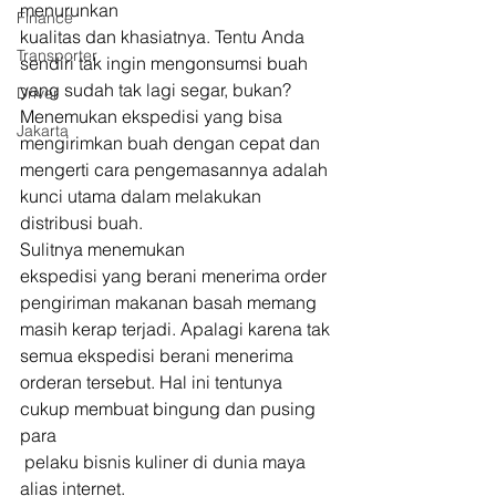
menurunkan 
Finance
kualitas dan khasiatnya. Tentu Anda 
Transporter
sendiri tak ingin mengonsumsi buah 
yang sudah tak lagi segar, bukan? 
Driver
Menemukan ekspedisi yang bisa 
Jakarta
mengirimkan buah dengan cepat dan 
mengerti cara pengemasannya adalah 
kunci utama dalam melakukan 
distribusi buah. 
Sulitnya menemukan 
ekspedisi yang berani menerima order 
pengiriman makanan basah memang 
masih kerap terjadi. Apalagi karena tak 
semua ekspedisi berani menerima 
orderan tersebut. Hal ini tentunya 
cukup membuat bingung dan pusing 
para
 pelaku bisnis kuliner di dunia maya 
alias internet. 