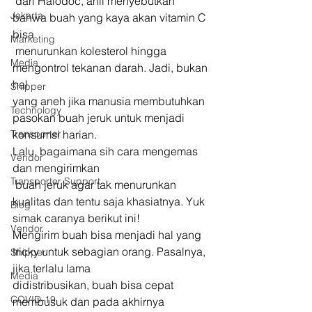
 dari Halodoc, ahli menyebutkan 
Jakarta
bahwa buah yang kaya akan vitamin C 
bisa
Marketing
 menurunkan kolesterol hingga 
Media
mengontrol tekanan darah. Jadi, bukan 
hal 
Shipper
yang aneh jika manusia membutuhkan 
Technology
pasokan buah jeruk untuk menjadi 
Transporter
konsumsi harian. 
Lalu, bagaimana sih cara mengemas 
Vendor
dan mengirimkan
Transporter Support
 buah jeruk agar tak menurunkan 
kualitas dan tentu saja khasiatnya. Yuk 
Blog
simak caranya berikut ini! 
Vendor
Mengirim buah bisa menjadi hal yang 
tricky untuk sebagian orang. Pasalnya, 
Shipper
jika terlalu lama 
Media
didistribusikan, buah bisa cepat 
COVID-19
membusuk dan pada akhirnya 