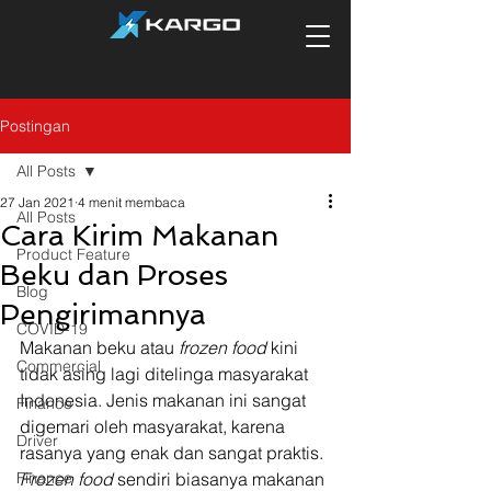
Postingan
All Posts
27 Jan 2021
4 menit membaca
All Posts
Cara Kirim Makanan
Product Feature
Beku dan Proses
Blog
Pengirimannya
COVID-19
Makanan beku atau 
frozen food
 kini 
Commercial
tidak asing lagi ditelinga masyarakat 
Indonesia. Jenis makanan ini sangat 
Finance
digemari oleh masyarakat, karena 
Driver
rasanya yang enak dan sangat praktis. 
Finance
Frozen food
 sendiri biasanya makanan 