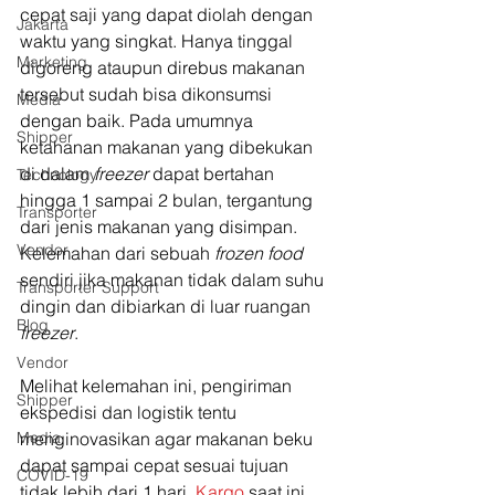
cepat saji yang dapat diolah dengan 
Jakarta
waktu yang singkat. Hanya tinggal 
Marketing
digoreng ataupun direbus makanan 
tersebut sudah bisa dikonsumsi 
Media
dengan baik. Pada umumnya 
Shipper
ketahanan makanan yang dibekukan 
di dalam 
freezer 
dapat bertahan 
Technology
hingga 1 sampai 2 bulan, tergantung 
Transporter
dari jenis makanan yang disimpan. 
Vendor
Kelemahan dari sebuah 
frozen food 
sendiri jika makanan tidak dalam suhu 
Transporter Support
dingin dan dibiarkan di luar ruangan 
Blog
freezer
.
Vendor
Melihat kelemahan ini, pengiriman 
Shipper
ekspedisi dan logistik tentu 
Media
menginovasikan agar makanan beku 
dapat sampai cepat sesuai tujuan 
COVID-19
tidak lebih dari 1 hari. 
Kargo
 saat ini 