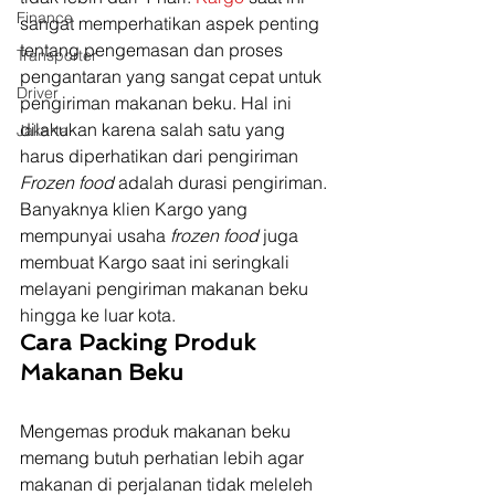
Finance
sangat memperhatikan aspek penting 
tentang pengemasan dan proses 
Transporter
pengantaran yang sangat cepat untuk 
Driver
pengiriman makanan beku. Hal ini 
dilakukan karena salah satu yang 
Jakarta
harus diperhatikan dari pengiriman 
Frozen food 
adalah durasi pengiriman. 
Banyaknya klien Kargo yang 
mempunyai usaha 
frozen food
 juga 
membuat Kargo saat ini seringkali 
melayani pengiriman
makanan beku 
hingga ke luar kota. 
Cara Packing Produk 
Makanan Beku
Mengemas produk makanan beku 
memang butuh perhatian lebih agar 
makanan di perjalanan tidak meleleh 