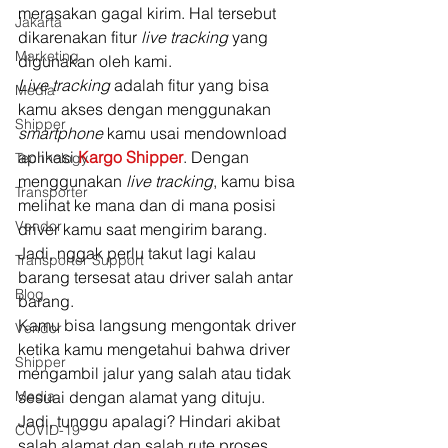
merasakan gagal kirim. Hal tersebut 
Jakarta
dikarenakan fitur 
live tracking 
yang 
Marketing
digunakan oleh kami. 
Live tracking 
adalah fitur yang bisa 
Media
kamu akses dengan menggunakan 
Shipper
smartphone 
kamu usai mendownload 
aplikasi 
Kargo Shipper
. Dengan 
Technology
menggunakan 
live tracking
, kamu bisa 
Transporter
melihat ke mana dan di mana posisi 
Vendor
driver kamu saat mengirim barang. 
Jadi, nggak perlu takut lagi kalau 
Transporter Support
barang tersesat atau driver salah antar 
Blog
barang. 
Kamu bisa langsung mengontak driver 
Vendor
ketika kamu mengetahui bahwa driver 
Shipper
mengambil jalur yang salah atau tidak 
Media
sesuai dengan alamat yang dituju. 
Jadi, tunggu apalagi? Hindari akibat 
COVID-19
salah alamat dan salah rute proses 