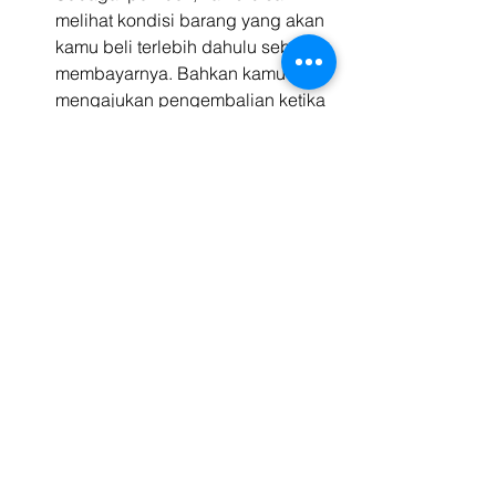
melihat kondisi barang yang akan 
kamu beli terlebih dahulu sebelum 
membayarnya. Bahkan kamu bisa 
mengajukan pengembalian ketika 
barang yang sampai tidak sesuai 
dengan yang kamu pesan.
Kalau kamu adalah penjual, uang 
milikmu akan lebih mudah dan 
cepat untuk kamu terima. Karena 
bisa saja untuk wilayah dekat, 
kamu bisa mengantar sendiri dan 
langsung menerima uangnya. 
Cek 
di sini
 untuk melihat tarif 
pengiriman antar kota dan 
jabodetabek bersama Kargo.
Kekurangan COD Untuk 
Penjual
Setelah kelebihan, sekarang kita akan 