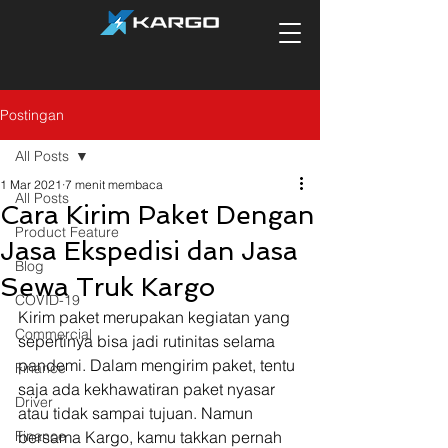
Postingan
All Posts
1 Mar 2021
7 menit membaca
All Posts
Cara Kirim Paket Dengan
Product Feature
Jasa Ekspedisi dan Jasa
Blog
Sewa Truk Kargo
COVID-19
Kirim paket merupakan kegiatan yang 
Commercial
sepertinya bisa jadi rutinitas selama 
pandemi. Dalam mengirim paket, tentu 
Finance
saja ada kekhawatiran paket nyasar 
Driver
atau tidak sampai tujuan. Namun 
Finance
bersama Kargo, kamu takkan pernah 