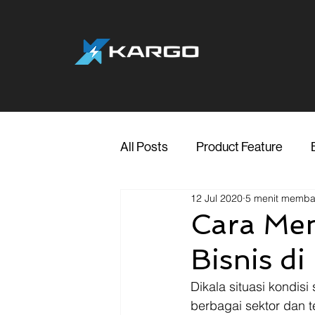
All Posts
Product Feature
12 Jul 2020
5 menit memb
Jakarta
Marketing
Me
Cara Me
Bisnis d
Transporter Support
Blog
Dikala situasi kondisi 
berbagai sektor dan t