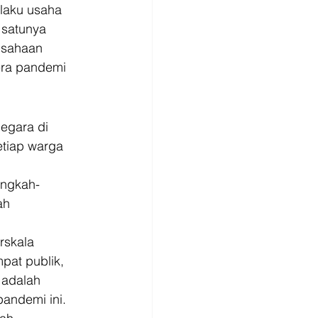
laku usaha 
 satunya 
usahaan 
era pandemi 
egara di 
etiap warga 
angkah-
ah 
rskala 
pat publik, 
 adalah 
andemi ini. 