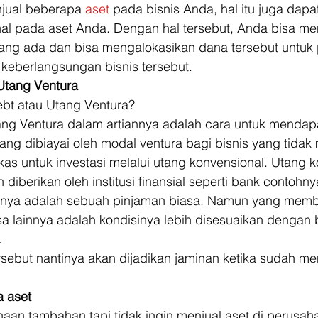
njual beberapa 
aset
 pada bisnis Anda, hal itu juga dap
nal pada aset Anda. Dengan hal tersebut, Anda bisa me
ang ada dan bisa mengalokasikan dana tersebut untuk p
a keberlangsungan bisnis tersebut. 
 Utang Ventura
ebt atau Utang Ventura? 
ang Ventura dalam artiannya adalah cara untuk mendap
ang dibiayai oleh modal ventura bagi bisnis yang tidak 
kas untuk investasi melalui utang konvensional. Utang k
 diberikan oleh institusi finansial seperti bank contohny
rnya adalah sebuah pinjaman biasa. Namun yang mem
a lainnya adalah kondisinya lebih disesuaikan dengan b
. 
rsebut nantinya akan dijadikan jaminan ketika sudah m
 aset
anaan tambahan tapi tidak ingin menjual aset di perusa