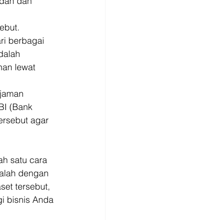
udah dan 
ebut. 
ri berbagai 
dalah 
an lewat 
njaman 
BI (Bank 
ersebut agar 
ah satu cara 
alah dengan 
set tersebut, 
i bisnis Anda 