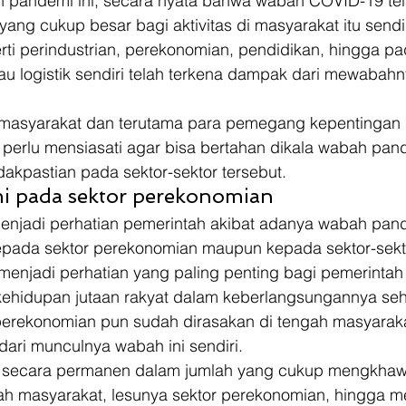
 pandemi ini, secara nyata bahwa wabah COVID-19 tel
g cukup besar bagi aktivitas di masyarakat itu sendir
ti perindustrian, perekonomian, pendidikan, hingga pa
u logistik sendiri telah terkena dampak dari mewabahny
 masyarakat dan terutama para pemegang kepentingan 
t perlu mensiasati agar bisa bertahan dikala wabah pan
akpastian pada sektor-sektor tersebut. 
 pada sektor perekonomian 
menjadi perhatian pemerintah akibat adanya wabah pand
pada sektor perekonomian maupun kepada sektor-sekt
ni menjadi perhatian yang paling penting bagi pemerintah
hidupan jutaan rakyat dalam keberlangsungannya sehar
erekonomian pun sudah dirasakan di tengah masyarak
dari munculnya wabah ini sendiri. 
secara permanen dalam jumlah yang cukup mengkhawa
ngah masyarakat, lesunya sektor perekonomian, hingga 