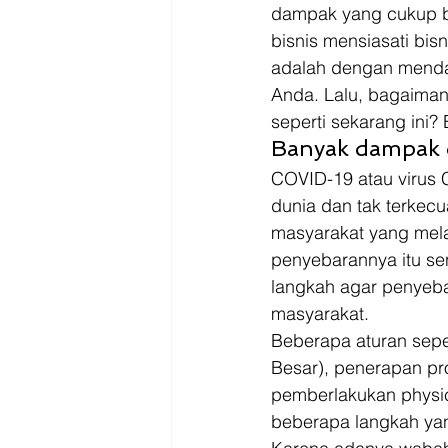
Driver
Jakarta
dampak yang cukup be
bisnis mensiasati bisn
adalah dengan menda
Anda. Lalu, bagaiman
seperti sekarang ini? 
Banyak dampak 
COVID-19 atau virus C
dunia dan tak terkecu
masyarakat yang melak
penyebarannya itu se
langkah agar penyebar
masyarakat. 
Beberapa aturan sepe
Besar), penerapan pr
pemberlakukan physic
beberapa langkah yan