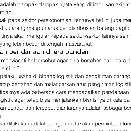
 adalah dampak-dampak nyata yang ditimbulkan akibat 
mian. 
 pada sektor perekonomian, tentunya hal ini juga me
istik barang maupun arus pendistribusian barang bagi 
nantinya akan mengular kepada sektor-sektor lainnya seh
ng lebih besar di tengah masyarakat. 
an pendanaan di era pandemi 
menyiasati hal tersebut agar bisa bertahan bagi para 
emi ini? 
pelaku usaha di bidang logistik dan pengiriman barang
tetap bertahan dan melancarkan arus pengiriman logisti
setidaknya ada beberapa cara mendapatkan pendanaan 
gistik agar tetap bisa menjalankan bisnisnya di kala pan
n pendanaan tersebut diantaranya adalah sebagai beri
n
sa dilakukan adalah dengan melakukan permintaan loan