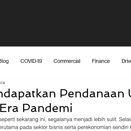
Blog
COVID-19
Commercial
Finance
Driv
aca
dia
Shipper
Technology
Transporter
Ve
ndapatkan Pendanaan 
i Era Pandemi
Vendor
Shipper
Media
COVID-19
F
seperti sekarang ini, segalanya menjadi lebih sulit. Selain
erutama pada sektor bisnis serta perekonomian sendiri t