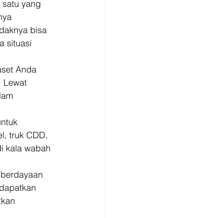
 satu yang 
nya 
daknya bisa 
 situasi 
set Anda 
. Lewat 
lam 
ntuk 
l, truk CDD, 
i kala wabah 
mberdayaan 
 dapatkan 
tkan 