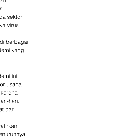
ah 
i. 
da sektor 
a virus 
di berbagai 
demi yang 
emi ini 
or usaha 
 karena 
i-hari. 
at dan 
tirkan, 
menurunnya 