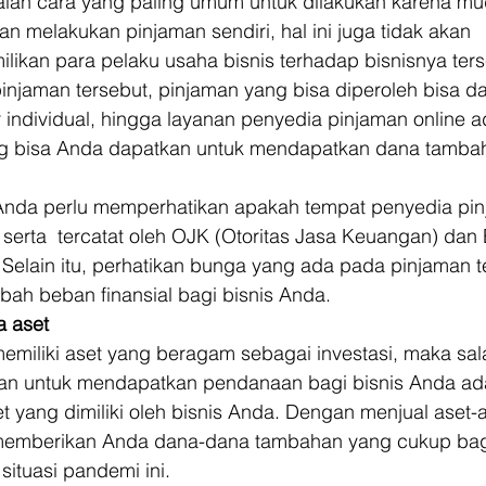
dalah cara yang paling umum untuk dilakukan karena m
an melakukan pinjaman sendiri, hal ini juga tidak akan 
ikan para pelaku usaha bisnis terhadap bisnisnya ters
njaman tersebut, pinjaman yang bisa diperoleh bisa da
r individual, hingga layanan penyedia pinjaman online a
g bisa Anda dapatkan untuk mendapatkan dana tambah
 Anda perlu memperhatikan apakah tempat penyedia pi
 serta  tercatat oleh OJK (Otoritas Jasa Keuangan) dan 
. Selain itu, perhatikan bunga yang ada pada pinjaman t
ah beban finansial bagi bisnis Anda. 
a aset
emiliki aset yang beragam sebagai investasi, maka sal
kan untuk mendapatkan pendanaan bagi bisnis Anda ad
 yang dimiliki oleh bisnis Anda. Dengan menjual aset-a
a memberikan Anda dana-dana tambahan yang cukup bag
situasi pandemi ini. 