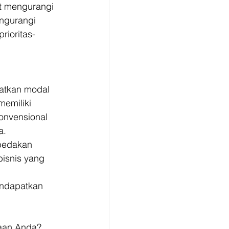
at mengurangi 
ngurangi 
rioritas-
atkan modal 
memiliki 
onvensional 
a. 
bedakan 
isnis yang 
endapatkan 
haan Anda? 