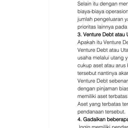
Selain itu dengan me
biaya-biaya operasio
jumlah pengeluaran y
prioritas lainnya pad
3. Venture Debt atau
Apakah itu Venture D
Venture Debt atau Ut
usaha melalui utang y
cukup aset atau arus 
tersebut nantinya akan
Venture Debt sebena
dengan pinjaman bias
memiliki aset terbatas
Aset yang terbatas te
pendanaan tersebut. 
4. Gadaikan beberapa
 Ingin memiliki pend