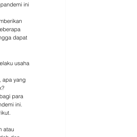
pandemi ini 
mberikan 
beberapa 
ingga dapat 
pelaku usaha 
, apa yang 
k? 
bagi para 
demi ini. 
kut. 
 atau 