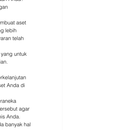
gan 
mbuat aset 
g lebih 
aran telah 
 yang untuk 
an. 
kelanjutan 
et Anda di 
eraneka 
rsebut agar 
is Anda. 
da banyak hal 