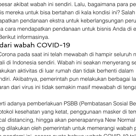
sar akibat wabah ini sendiri. Lalu, bagaimana para pe
is mereka untuk bisa bertahan di kala kondisi ini? Salah
patkan pendanaan ekstra untuk keberlangsungan per
a cara mendapatkan pendanaan untuk bisnis Anda di 
Berikut informasinya. 
dari wabah COVID-19 
orona pada saat ini telah mewabah di hampir seluruh n
ali di Indonesia sendiri. Wabah ini seakan menyerang s
ukan aktivitas di luar rumah dan tidak berhenti dalam 
ndiri. Akibatnya, pemerintah pun melakukan berbagai l
an dari virus ini tidak semakin masif mewabah di teng
rti adanya pemberlakuan PSBB (Pembatasan Sosial Be
otokol kesehatan yang ketat, penggunaan masker di tem
al distancing, hingga akan penerapannya New Normal
g dilakukan oleh pemerintah untuk memerangi wabah p