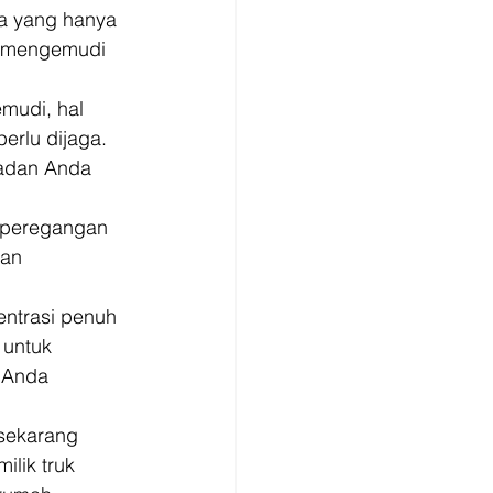
a yang hanya 
s mengemudi 
mudi, hal 
rlu dijaga. 
badan Anda 
 peregangan 
an 
entrasi penuh 
untuk 
 Anda 
sekarang 
lik truk 