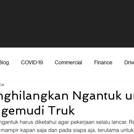
Blog
COVID-19
Commercial
Finance
Driv
ca
dia
Shipper
Technology
Transporter
Ve
ghilangkan Ngantuk u
ngemudi Truk
Vendor
Shipper
Media
COVID-19
F
antuk harus diketahui agar pekerjaan selalu lancar. R
mampir kapan saja dan pada siapa aja, terutama untuk 