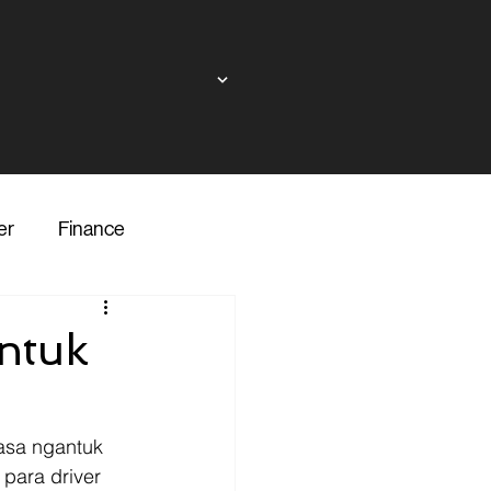
er
Finance
ndor
ntuk
inance
Transporter
asa ngantuk 
para driver 