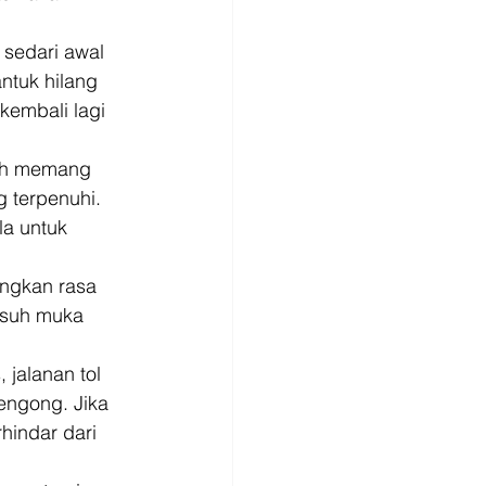
 sedari awal 
tuk hilang 
kembali lagi 
buh memang 
 terpenuhi. 
la untuk 
angkan rasa 
asuh muka 
 jalanan tol 
ngong. Jika 
indar dari 