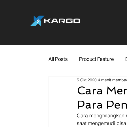
All Posts
Product Feature
5 Okt 2020
4 menit memba
Jakarta
Marketing
Me
Cara Men
Para Pe
Transporter Support
Blog
Cara menghilangkan ng
saat mengemudi bisa 