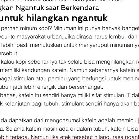
kan Ngantuk saat Berkendara 
untuk hilangkan ngantuk
k pernah minum kopi? Minuman ini punya banyak bange
vourite masyarakat urban. Jika dirasa harus lembur dan 
lebih  pasti memutuskan untuk menyeruput minuman y
rsebut. 
alau kopi sebenarnya tak selalu bisa menghilangkan r
memiliki kandungan kafein. Namun sebenarnya kafein s
agai stimulan atau pemicu yang berfungsi untuk menin
uh jadi lebih energik dan bersemangat. 
ahas, kafein itu sendiri hanya miliki sifat stimulan. Tida
ek kelanjutan bagi tubuh, stimulant sendiri hanya akan b
 
da dapatkan dari mengonsumsi kafein adalah memicu j
ja. Selama kafein masih ada di dalam tubuh, kafein bis
ebih terjaga. Namun jika efek tersebut hilang, rasa ngan