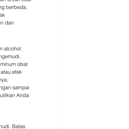
ang berbeda, 
ak 
ri dan 
 alcohol. 
ngemudi. 
 minum obat 
atau efek 
nya. 
angan sampai 
ulitkan Anda 
udi. Batas 