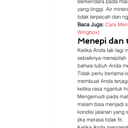
Berkendara pada mala
yang tinggi. Air mine
tidak terpecah dan ng
Baca Juga: 
Cara Meng
Wingbox)
Menepi dan t
Ketika Anda tak lagi
sebaiknya menepilah d
bahwa tubuh Anda mem
Tidak perlu berlama-
membuat Anda terjaga
ketika rasa ngantuk h
Mengemudi pada mal
malam bisa menjadi s
kondisi jalanan yang s
jika merasa tidak fit. 
Ketika Anda mengetahu