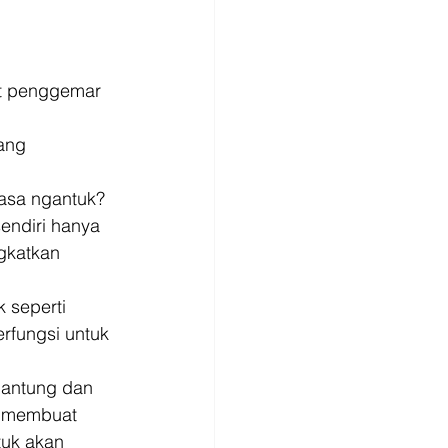
t penggemar 
ang 
asa ngantuk? 
endiri hanya 
gkatkan 
k seperti 
erfungsi untuk 
antung dan 
a membuat 
tuk akan 