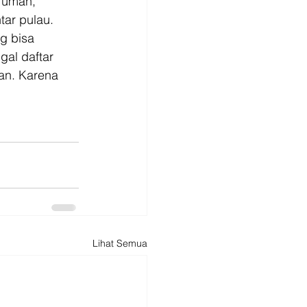
rumah, 
ar pulau. 
g bisa 
al daftar 
an. Karena
Lihat Semua