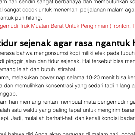
m hari sendiri sangat berbahaya dan membutuhkan kon
ral sangat cocok untuk menemani perjalanan malam agar
antuk pun hilang. 
emudi Truk Muatan Berat Untuk Pengiriman (Tronton, Tra
idur sejenak agar rasa ngantuk 
 merasa bahwa mengonsumsi kopi miliki efek pada tubuh
i pinggir jalan dan tidur sejenak. Hal tersebut bisa m
ang lelah dan butuh istirahat. 
lama, melakukan power nap selama 10-20 menit bisa ke
 dan memulihkan konsentrasi yang sedari tadi hilang a
inggap. 
am hari memang rentan membuat mata pengemudi nga
alah satu waktu yang paling tepat untuk mengirim bara
epi. Jadi, mulailah berhati-hati dan kenali kondisi bada
i bahwa diri Anda akan bertugas di malam hari, cobala