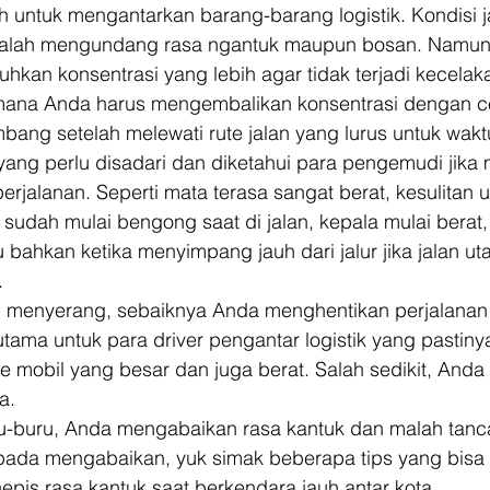
uh untuk mengantarkan barang-barang logistik. Kondisi j
malah mengundang rasa ngantuk maupun bosan. Namun k
hkan konsentrasi yang lebih agar tidak terjadi kecelaka
mana Anda harus mengembalikan konsentrasi dengan ce
mbang setelah melewati rute jalan yang lurus untuk wak
ang perlu disadari dan diketahui para pengemudi jika
erjalanan. Seperti mata terasa sangat berat, kesulitan u
 sudah mulai bengong saat di jalan, kepala mulai berat, 
 bahkan ketika menyimpang jauh dari jalur jika jalan ut
 
ai menyerang, sebaiknya Anda menghentikan perjalanan
tama untuk para driver pengantar logistik yang pastin
e mobil yang besar dan juga berat. Salah sedikit, Anda
. 
u-buru, Anda mengabaikan rasa kantuk dan malah tanc
pada mengabaikan, yuk simak beberapa tips yang bisa
epis rasa kantuk saat berkendara jauh antar kota. 