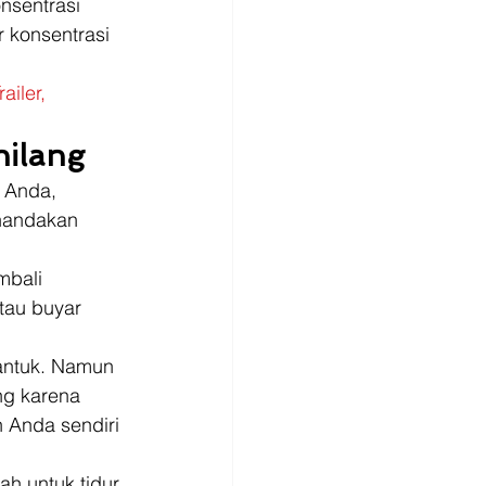
sentrasi 
 konsentrasi 
iler, 
hilang
 Anda, 
enandakan 
mbali 
tau buyar 
ntuk. Namun 
ng karena 
n Anda sendiri 
h untuk tidur 