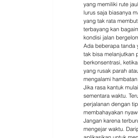
Driver
Jakarta
yang memiliki rute ja
lurus saja biasanya 
yang tak rata membutu
terbayang kan bagai
kondisi jalan bergelo
Ada beberapa tanda y
tak bisa melanjutkan p
berkonsentrasi, ketika
yang rusak parah atau
mengalami hambatan.
Jika rasa kantuk mul
sementara waktu. Teru
perjalanan dengan tip
membahayakan nyawa
Jangan karena terbur
mengejar waktu. Dari
aplikasikan untuk men