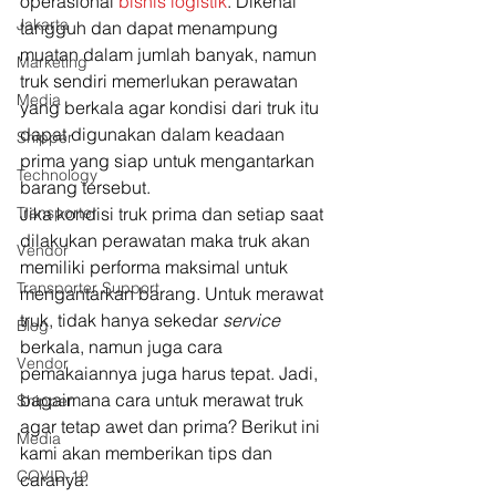
operasional 
bisnis logistik
. Dikenal 
Jakarta
tangguh dan dapat menampung 
muatan dalam jumlah banyak, namun 
Marketing
truk sendiri memerlukan perawatan 
Media
yang berkala agar kondisi dari truk itu 
dapat digunakan dalam keadaan 
Shipper
prima yang siap untuk mengantarkan 
Technology
barang tersebut.  
Transporter
Jika kondisi truk prima dan setiap saat 
dilakukan perawatan maka truk akan 
Vendor
memiliki performa maksimal untuk 
Transporter Support
mengantarkan barang. Untuk merawat 
truk, tidak hanya sekedar 
service 
Blog
berkala, namun juga cara 
Vendor
pemakaiannya juga harus tepat. Jadi, 
bagaimana cara untuk merawat truk 
Shipper
agar tetap awet dan prima? Berikut ini 
Media
kami akan memberikan tips dan 
COVID-19
caranya. 