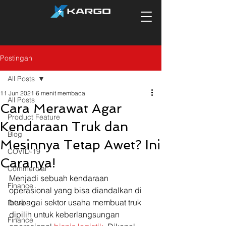
Postingan
All Posts
11 Jun 2021
6 menit membaca
All Posts
Cara Merawat Agar
Product Feature
Kendaraan Truk dan
Blog
Mesinnya Tetap Awet? Ini
COVID-19
Caranya!
Commercial
Menjadi sebuah kendaraan 
Finance
operasional yang bisa diandalkan di 
berbagai sektor usaha membuat truk 
Driver
dipilih untuk keberlangsungan 
Finance