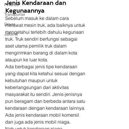
Jenis Kendaraan dan 
Finance
Kegunaannya
Transporter
Sebelum masuk ke dalam cara 
Driver
merawat mesin truk, ada baiknya untuk 
mengetahui terlebih dahulu kegunaan 
Jakarta
truk. Truk sendiri berfungsi sebagai 
aset utama pemilik truk dalam 
mengirimkan barang di dalam kota 
ataupun ke luar kota. 
Ada berbagai jenis tipe kendaraan 
yang dapat kita ketahui sesuai dengan 
kebutuhan maupun untuk 
keberlangsungan dari aktivitas 
masyarakat itu sendiri. Jenis-jenisnya 
pun beragam dan berbeda antara satu 
kendaraan dengan kendaraan lainnya. 
Ada jenis kendaraan mobil komersil 
dan juga ada jenis mobil niaga.  
Nah untuk kendaraan niaga. 