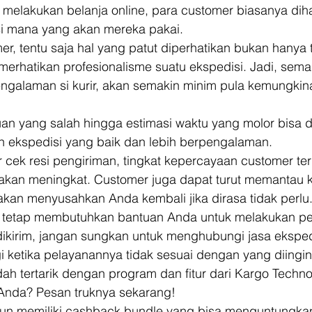
 melakukan belanja online, para customer biasanya dih
si mana yang akan mereka pakai. 
r, tentu saja hal yang patut diperhatikan bukan hanya t
erhatikan profesionalisme suatu ekspedisi. Jadi, sema
engalaman si kurir, akan semakin minim pula kemungkin
 
uan yang salah hingga estimasi waktu yang molor bisa dih
h ekspedisi yang baik dan lebih berpengalaman. 
 cek resi pengiriman, tingkat kepercayaan customer te
 akan meningkat. Customer juga dapat turut memantau k
kan menyusahkan Anda kembali jika dirasa tidak perlu.
r tetap membutuhkan bantuan Anda untuk melakukan p
dikirim, jangan sungkan untuk menghubungi jasa eksped
 ketika pelayanannya tidak sesuai dengan yang diingin
h tertarik dengan program dan fitur dari Kargo Techno
Anda? Pesan truknya sekarang! 
un memiliki cashback bundle yang bisa menguntungka