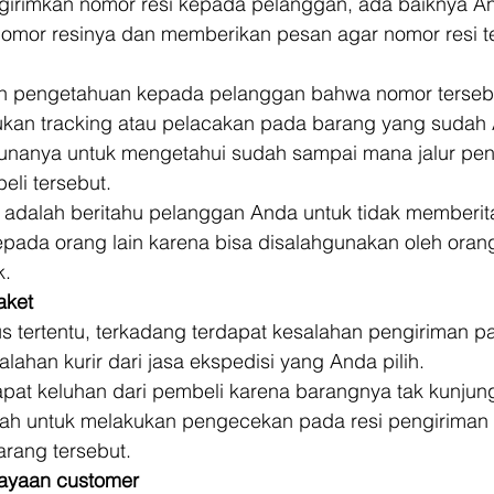
girimkan nomor resi kepada pelanggan, ada baiknya A
omor resinya dan memberikan pesan agar nomor resi t
 
an pengetahuan kepada pelanggan bahwa nomor tersebu
kan tracking atau pelacakan pada barang yang sudah
 gunanya untuk mengetahui sudah sampai mana jalur pen
li tersebut. 
ya adalah beritahu pelanggan Anda untuk tidak memberi
epada orang lain karena bisa disalahgunakan oleh oran
k. 
aket
tertentu, terkadang terdapat kesalahan pengiriman pak
salahan kurir dari jasa ekspedisi yang Anda pilih. 
apat keluhan dari pembeli karena barangnya tak kunjun
ah untuk melakukan pengecekan pada resi pengiriman 
rang tersebut. 
ayaan customer