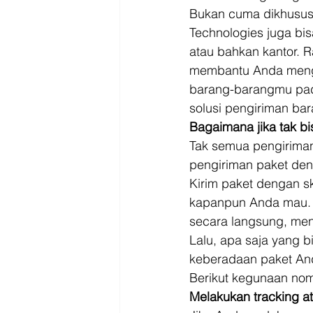
Bukan cuma dikhususk
Technologies juga bi
atau bahkan kantor. 
membantu Anda mengi
barang-barangmu pad
solusi pengiriman bara
Bagaimana jika tak bis
Tak semua pengiriman p
pengiriman paket deng
Kirim paket dengan s
kapanpun Anda mau. N
secara langsung, men
Lalu, apa saja yang b
keberadaan paket An
Berikut kegunaan nomo
Melakukan tracking a