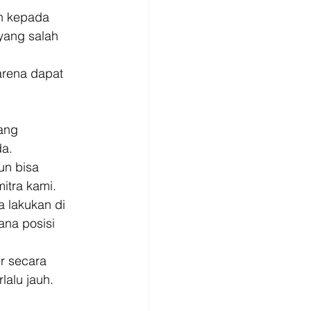
h kepada 
yang salah 
rena dapat 
ang 
a. 
un bisa 
itra kami. 
 lakukan di 
ana posisi 
r secara 
lalu jauh. 