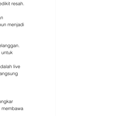
dikit resah. 
an 
pun menjadi 
elanggan. 
 untuk 
dalah live 
langsung 
ongkar 
ng membawa 