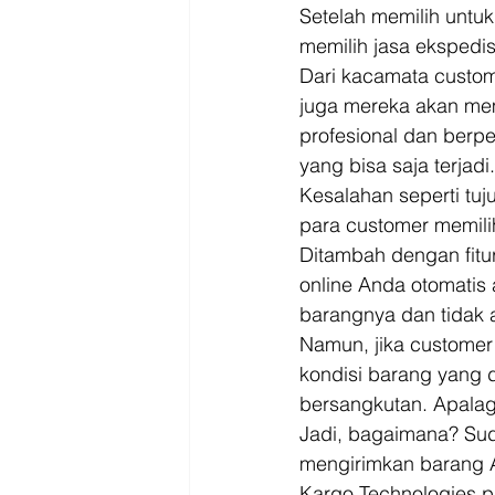
Setelah memilih untuk
memilih jasa ekspedi
Dari kacamata custome
juga mereka akan mem
profesional dan berp
yang bisa saja terjadi.
Kesalahan seperti tuj
para customer memili
Ditambah dengan fitur
online Anda otomatis
barangnya dan tidak a
Namun, jika custome
kondisi barang yang 
bersangkutan. Apalagi
Jadi, bagaimana? Suda
mengirimkan barang 
Kargo Technologies p