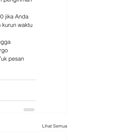
 jika Anda 
 kurun waktu 
ngga 
rgo 
Yuk pesan 
Lihat Semua