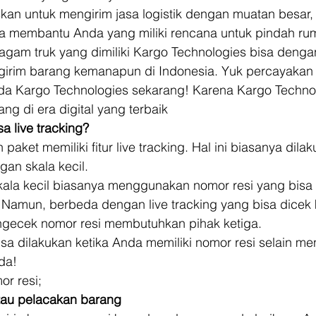
an untuk mengirim jasa logistik dengan muatan besar,
sa membantu Anda yang miliki rencana untuk pindah ru
Ragam truk yang dimiliki Kargo Technologies bisa deng
rim barang kemanapun di Indonesia. Yuk percayakan 
a Kargo Technologies sekarang! Karena Kargo Technol
ng di era digital yang terbaik 
a live tracking?
aket memiliki fitur live tracking. Hal ini biasanya dilak
an skala kecil. 
kala kecil biasanya menggunakan nomor resi yang bisa
amun, berbeda dengan live tracking yang bisa dicek 
gecek nomor resi membutuhkan pihak ketiga. 
isa dilakukan ketika Anda memiliki nomor resi selain m
da! 
r resi; 
tau pelacakan barang