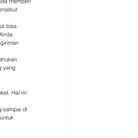
nda memberi 
ersebut 
t bisa 
 Anda 
giriman 
tahukan 
g yang 
et. Hal ini 
g sampai di 
untuk 