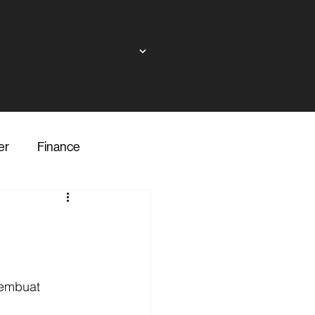
er
Finance
ndor
inance
Transporter
membuat 