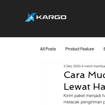
All Posts
Product Feature
3 Des 2020
4 menit memb
Jakarta
Marketing
Me
Cara Mu
Lewat H
Transporter Support
Blog
Kirim paket menjadi h
melacak pengiriman pu