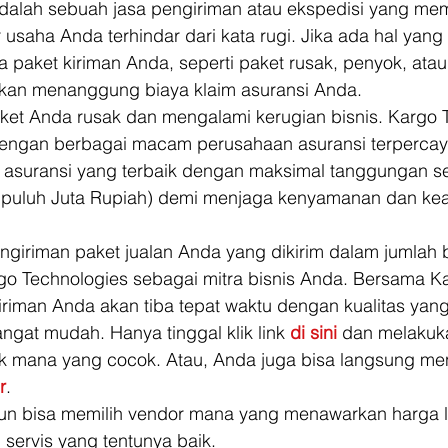
dalah sebuah jasa pengiriman atau ekspedisi yang me
 usaha Anda terhindar dari kata rugi. Jika ada hal yang 
da paket kiriman Anda, seperti paket rusak, penyok, ata
kan menanggung biaya klaim asuransi Anda. 
paket Anda rusak dan mengalami kerugian bisnis. Kargo 
engan berbagai macam perusahaan asuransi terpercay
asuransi yang terbaik dengan maksimal tanggungan s
a puluh Juta Rupiah) demi menjaga kenyamanan dan ke
giriman paket jualan Anda yang dikirim dalam jumlah b
o Technologies sebagai mitra bisnis Anda. Bersama K
iriman Anda akan tiba tepat waktu dengan kualitas yang 
ngat mudah. Hanya tinggal klik link 
di sini
 dan melakuka
uk mana yang cocok. Atau, Anda juga bisa langsung m
r
. 
pun bisa memilih vendor mana yang menawarkan harga 
servis yang tentunya baik. 