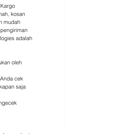
 Kargo 
mah, kosan 
an mudah 
pengiriman 
ogies adalah 
ukan oleh 
 Anda cek 
kapan saja 
engecek 