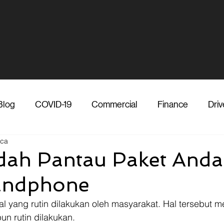
Blog
COVID-19
Commercial
Finance
Driv
aca
dia
Shipper
Technology
Transporter
Ve
dah Pantau Paket Anda
andphone
Vendor
Shipper
Media
COVID-19
F
al yang rutin dilakukan oleh masyarakat. Hal tersebut 
n rutin dilakukan. 