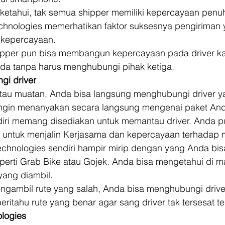
iketahui, tak semua shipper memiliki kepercayaan penu
echnologies memerhatikan faktor suksesnya pengiriman 
 kepercayaan. 
ipper pun bisa membangun kepercayaan pada driver ka
a tanpa harus menghubungi pihak ketiga. 
i driver
tau muatan, Anda bisa langsung menghubungi driver y
ingin menanyakan secara langsung mengenai paket And
endiri memang disediakan untuk memantau driver. Anda p
i untuk menjalin Kerjasama dan kepercayaan terhadap m
echnologies sendiri hampir mirip dengan yang Anda bisa
seperti Grab Bike atau Gojek. Anda bisa mengetahui di m
yang diambil. 
engambil rute yang salah, Anda bisa menghubungi drive
itahu rute yang benar agar sang driver tak tersesat ter
logies