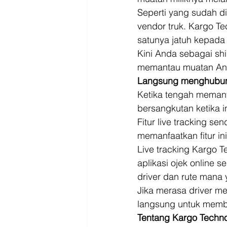
Seperti yang sudah d
vendor truk. Kargo T
satunya jatuh kepada
Kini Anda sebagai sh
memantau muatan And
Langsung menghubung
Ketika tengah meman
bersangkutan ketika 
Fitur live tracking s
memanfaatkan fitur in
Live tracking Kargo T
aplikasi ojek online 
driver dan rute mana 
Jika merasa driver m
langsung untuk member
Tentang Kargo Techno