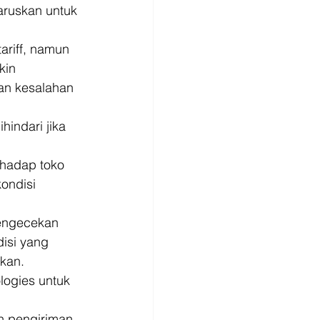
aruskan untuk 
ariff, namun 
kin 
an kesalahan 
indari jika 
rhadap toko 
ondisi 
 
engecekan 
isi yang 
kan. 
logies untuk 
n pengiriman 