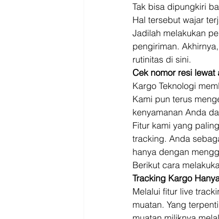
Driver
Jakarta
Tak bisa dipungkiri ba
Hal tersebut wajar ter
Jadilah melakukan pen
pengiriman. Akhirnya,
rutinitas di sini. 
Cek nomor resi lewat 
Kargo Teknologi membe
Kami pun terus menge
kenyamanan Anda dal
Fitur kami yang paling
tracking. Anda sebag
hanya dengan mengg
Berikut cara melakukan
Tracking Kargo Hany
Melalui fitur live tra
muatan. Yang terpen
muatan miliknya melal