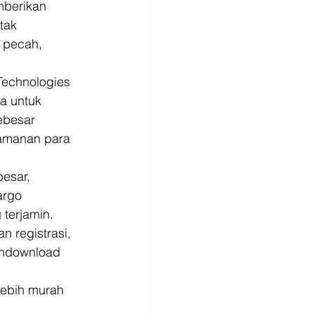
mberikan 
tak 
u pecah, 
Technologies 
a untuk 
ebesar 
amanan para 
esar, 
argo 
terjamin. 
n registrasi, 
endownload 
lebih murah 