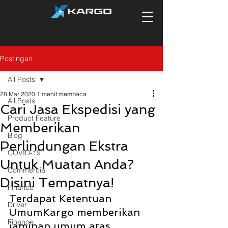
Postingan
All Posts
28 Mar 2020
1 menit membaca
All Posts
Cari Jasa Ekspedisi yang
Product Feature
Memberikan
Blog
Perlindungan Ekstra
COVID-19
Untuk Muatan Anda?
Commercial
Disini Tempatnya!
Finance
Terdapat Ketentuan 
Driver
UmumKargo memberikan 
Finance
jaminan umum atas 