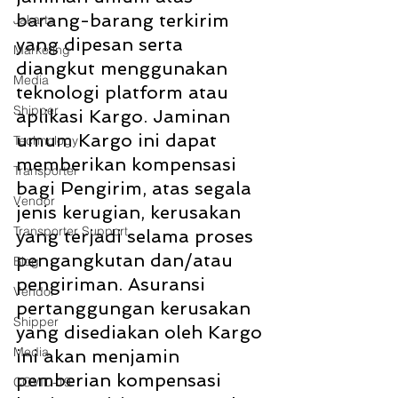
barang-barang terkirim 
Jakarta
yang dipesan serta 
Marketing
diangkut menggunakan 
Media
teknologi platform atau 
Shipper
aplikasi Kargo. Jaminan 
umum Kargo ini dapat 
Technology
memberikan kompensasi 
Transporter
bagi Pengirim, atas segala 
Vendor
jenis kerugian, kerusakan 
Transporter Support
yang terjadi selama proses 
pengangkutan dan/atau 
Blog
pengiriman. Asuransi 
Vendor
pertanggungan kerusakan 
Shipper
yang disediakan oleh Kargo 
Media
ini akan menjamin 
pemberian kompensasi 
COVID-19