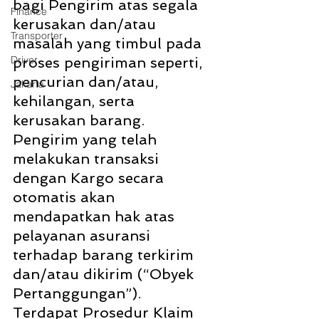
bagi Pengirim atas segala 
Finance
kerusakan dan/atau 
Transporter
masalah yang timbul pada 
Driver
proses pengiriman seperti, 
pencurian dan/atau, 
Jakarta
kehilangan, serta 
kerusakan barang. 
Pengirim yang telah 
melakukan transaksi 
dengan Kargo secara 
otomatis akan 
mendapatkan hak atas 
pelayanan asuransi 
terhadap barang terkirim 
dan/atau dikirim (“Obyek 
Pertanggungan”).
Terdapat Prosedur Klaim 